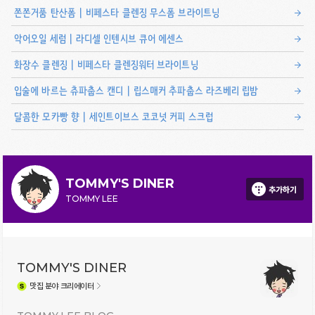
쫀쫀거품 탄산폼 | 비페스타 클렌징 무스폼 브라이트닝
악어오일 세럼 | 라디셀 인텐시브 큐어 에센스
화장수 클렌징 | 비페스타 클렌징워터 브라이트닝
입술에 바르는 츄파춥스 캔디 | 립스매커 추파춥스 라즈베리 립밤
달콤한 모카빵 향 | 세인트이브스 코코넛 커피 스크럽
TOMMY'S DINER
추가하기
TOMMY LEE
TOMMY'S DINER
맛집
분야 크리에이터