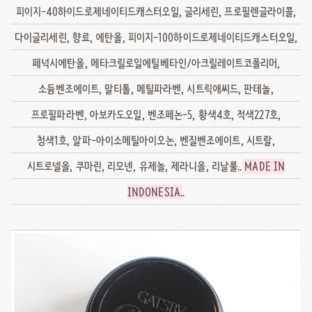
피이지-40하이드로제네이티드캐스터오일, 글리세린, 프로필렌글라이콜,
다이글리세린, 향료, 에탄올, 피이지-100하이드로제네이티드캐스터오일,
페넉시에탄올, 메타크릴로일에틸베타인/아크릴레이트코폴리머,
소듐벤조에이트, 말티톨, 메틸파라벤, 시트릭애씨드, 판테놀,
프로필파라벤, 아보카도오일, 벤조페논-5, 황색4호, 적색227호,
청색1호, 알파-아이소메틸아이오논, 벤질벤조에이트, 시트랄,
시트로넬올, 쿠마린, 리모넨, 유제놀, 제라니올, 리날룰..
MADE IN
INDONESIA
..