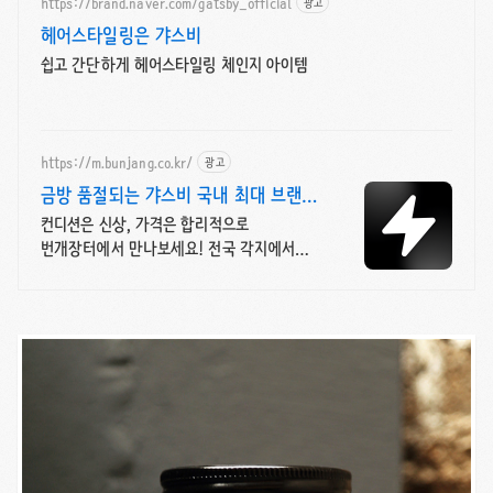
https://brand.naver.com/gatsby_official
광고
헤어스타일링은 갸스비
쉽고 간단하게 헤어스타일링 체인지 아이템
https://m.bunjang.co.kr/
광고
금방 품절되는 갸스비 국내 최대 브랜드
중고거래
컨디션은 신상, 가격은 합리적으로
번개장터에서 만나보세요! 전국 각지에서
올라오는 전국구 최다 상품 매일 10만 개
이상의 신규 상품 업로드