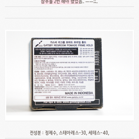
샴푸를 2번 해야 했었
음.. ㅡㅡ;;..
전성분 : 정제수, 스테아레스-30, 세테스-40,