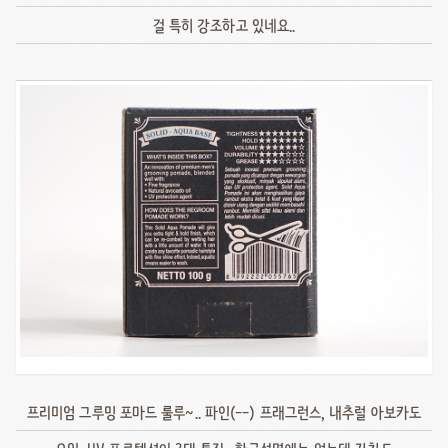
걸 특히 강조하고 있네요..
프리미엄 그루밍 포마드 룰루~.. 파인(--) 프래그런스, 내추럴 아보카도