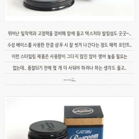
뛰어난 밀착력과 고정력을 겸비해 맘에 들고 텍스처와 발림성도 굿굿~..
수성 베이스를 사용한 만큼 샴푸 시 잘 씻겨 나간다는 점도 매력 포인트..
이런 스타일링 제품은 사용량이 그다지 많진 않아 쟁여 놓을 필요는
없는데.. 품절되기 전에 몇 개 더 사둬야 하려나 하는 생각도 들고..
ㅡㅡ;;..