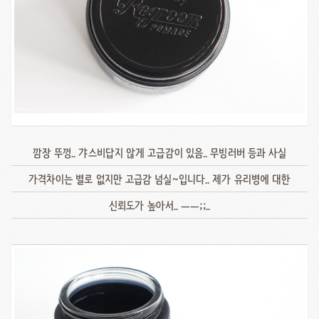
깜장 뚜껑.. 갸스비답지 않게 고급감이 있음.. 무빙러버 등과 사실
가격차이는 별로 없지만 고급감 넘실~입니다.. 제가 유리병에 대한
신뢰도가 높아서.. ㅡㅡ;;..