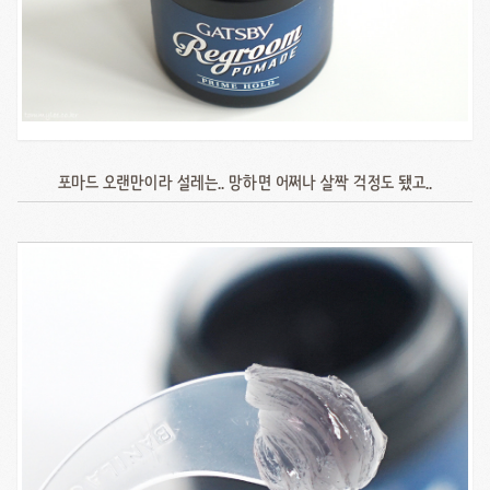
포마드 오랜만이라 설레는.. 망하면 어쩌나 살짝 걱정도 됐고..