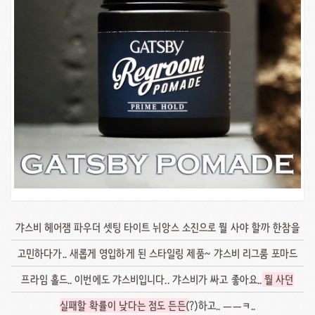
갸스비 헤어잼 파우더 셋팅 타이트 뉘앙스 소진으로 뭘 사야 할까 한참을
고민하다가.. 새롭게 영입하게 된 스타일링 제품~ 갸스비 리그룸 포마드
프라임 홀드.. 이번에도 갸스비입니다.. 갸스비가 싸고 좋아요..
뭘 사던
실패할 확률이 낮다는 점도 든든
(?)하고.. ㅡㅡㅋ..