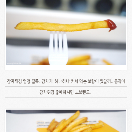
감자튀김 엄청 길쭉.. 감자가 하나하나 커서 먹는 보람이 있달까.. 큼직이
감자튀김 좋아하시면 노브랜드..