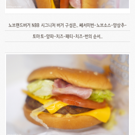
노브랜드버거 NBB 시그니처 버거 구성은.. 쎄서미번-노브소스-양상추-
토마토-양파-치즈-패티-치즈-번의 순서..