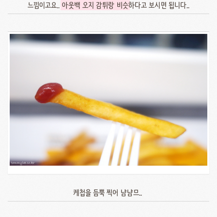
느낌이고요..
아웃백 오지 감튀랑 비슷
하다고 보시면 됩니다..
케첩을 듬뿍 찍어 냠냠므..