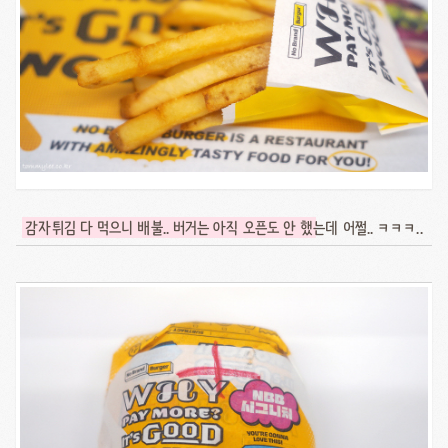
감자튀김 다 먹으니 배불.. 버거는 아직 오픈도 안 했
는데 어쩔.. ㅋㅋㅋ..