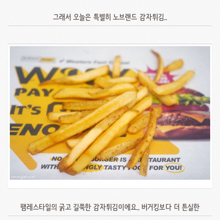
그래서 오늘은 특별히 노브랜드 감자튀김..
팸레스타일의 굵고 길쭉한 감자튀김이에요.. 버거킹보다 더 튼실한