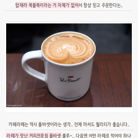
탑재라 복불복이라는 거 자체가 없어
서 항상 믿고 주문한다는..
카페라떼는 역시 폴바셋이라는 생각.. 언제 마셔도 퀄리티가 좋습니다..
라떼가 맛난 커피전문점 폴바셋
룰루~.. 다음엔 어떤 라떼로 먹어야 하나