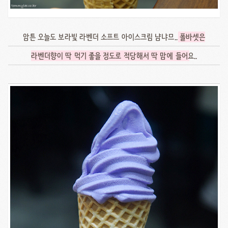
암튼 오늘도 보라빛 라벤더 소프트 아이스크림 냠냐므..
폴바셋은
라벤더향이 딱 먹기 좋을 정도로 적당해서 딱 맘에 들어
요..