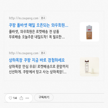
http://m.coupang.com
광고
쿠팡 폴바셋 매일 오픈되는 와우회원
특가
폴바셋, 와우회원은 로켓배송 전 상품
무료배송 오늘주문 내일도착! 꼭 필요한
제품은 쿠팡에서 더 저렴하게, 로켓배송으로
더 빠르게!
http://m.coupang.com
광고
상하목장 쿠팡 지금 바로 경험하세요
상하목장 안심 우유! 로켓배송으로 문앞까지
신선하게. 쿠팡에서 믿고 사는 상하목장!
육아맘 필수템 로켓프레시로 빠르고
저렴하게.
구독하기
14