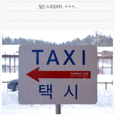
일단 스모킹부터.. ㅋㅋㅋ..