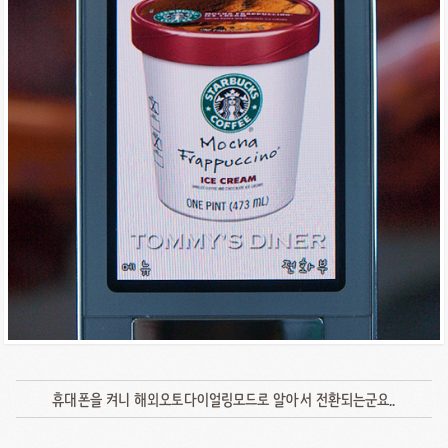
휴대폰을 켜니 해외오토다이얼링모드로 알아서 전환되는군요..