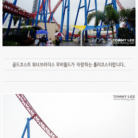
골드코스트 워너브라더스 무비월드가 자랑하는 롤러코스터랍니다..