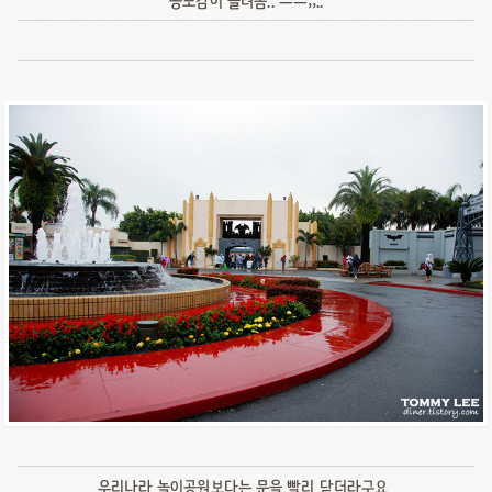
공포감이 몰려옴.. ㅡㅡ;;..
우리나라 놀이공원보다는 문을 빨리 닫더라구요..