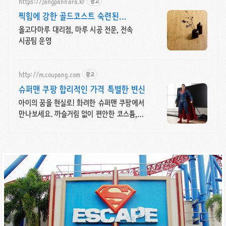
https://jangpannara.kr
광고
찍힘에 강한 골드코스트 숙련된
전속시공팀 운영
올고다마루 대리점, 마루 시공 전문, 전속
시공팀 운영
http://m.coupang.com
광고
슈퍼맨 쿠팡 합리적인 가격 특별한 변신
아이의 꿈을 현실로! 화려한 슈퍼맨 쿠팡에서
만나보세요. 까슬거림 없이 편안한 코스튬,
활동하기 좋아요!