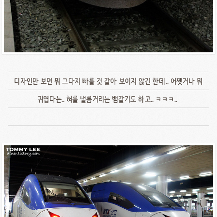
디자인만 보면 뭐 그다지 빠를 것 같아 보이지 않긴 한데.. 어쨋거나 뭐
귀엽다는.. 혀를 낼름거리는 뱀같기도 하고.. ㅋㅋㅋ..