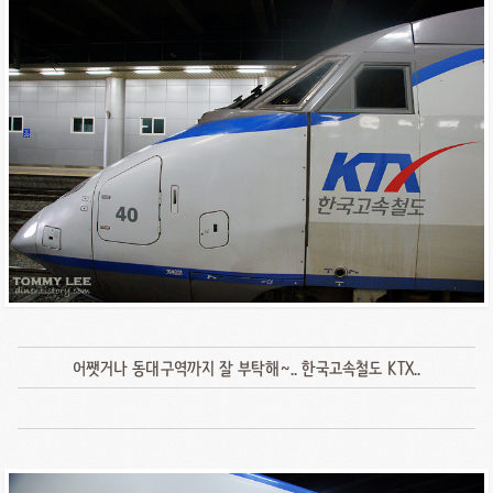
어쨋거나 동대구역까지 잘 부탁해~.. 한국고속철도 KTX..