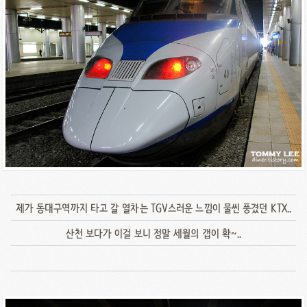
제가 동대구역까지 타고 갈 열차는 TGV스러운 느낌이 물씬 풍겼던 KTX..
산천 보다가 이걸 보니 정말 세월의 갭이 확~..