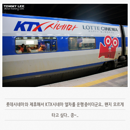
롯데시네마와 제휴해서 KTX시네마 열차를 운행중이더군요.. 왠지 모르게
타고 싶다.. 킁~..