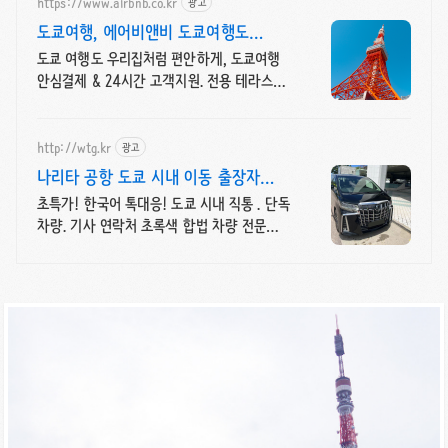
https://www.airbnb.co.kr
광고
도쿄여행, 에어비앤비 도쿄여행도
우리집처럼
도쿄 여행도 우리집처럼 편안하게, 도쿄여행
안심결제 & 24시간 고객지원. 전용 테라스와
바비큐 그릴이 제공되는 숙소를 예약하세요.
http://wtg.kr
광고
나리타 공항 도쿄 시내 이동 출장자
기업체 선호 서비스
초특가! 한국어 톡대응! 도쿄 시내 직통 . 단독
차량. 기사 연락처 초록색 합법 차량 전문
운전 기사 안전 최우선, 전시장, 골프장 이동!