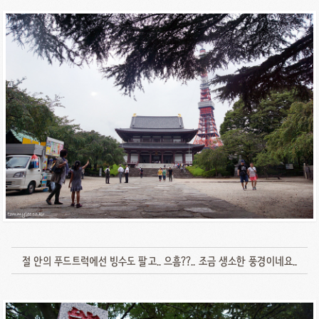
절 안의 푸드트럭에선 빙수도 팔고.. 으흠??.. 조금 생소한 풍경이네요..