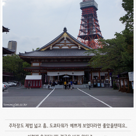
주차장도 제법 넓고 흠.. 도쿄타워가 예쁘게 보였더라면 좋았을텐데요..