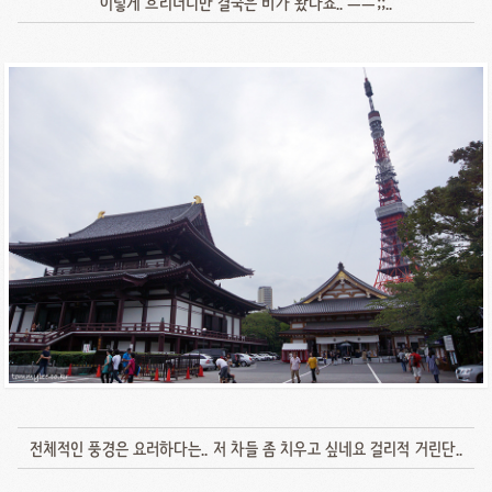
이렇게 흐리더니만 결국은 비가 왔다죠.. ㅡㅡ;;..
전체적인 풍경은 요러하다는.. 저 차들 좀 치우고 싶네요 걸리적 거린단..