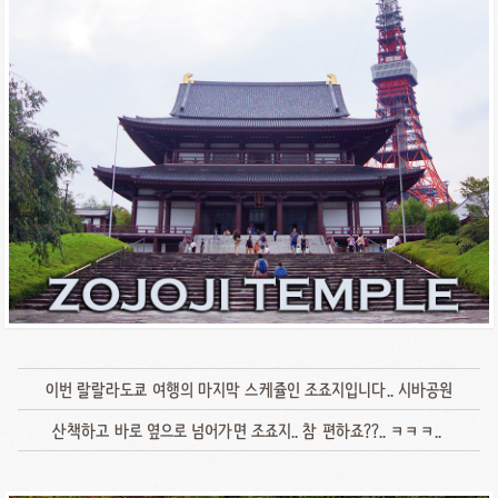
이번 랄랄라도쿄 여행의 마지막 스케쥴인 조죠지입니다.. 시바공원
산책하고 바로 옆으로 넘어가면 조죠지.. 참 편하죠??.. ㅋㅋㅋ..