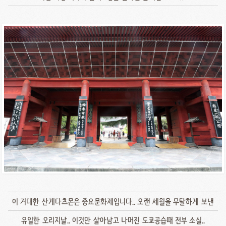
이 거대한 산게다츠몬은 중요문화제입니다.. 오랜 세월을 무탈하게 보낸
유일한 오리지날.. 이것만 살아남고 나머진 도쿄공습때 전부 소실..