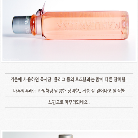
기존에 사용하던 록시땅, 쥴리크 등의 로즈향과는 많이 다른 장미향..
마누팍투라는 과일처럼 달콤한 장미향.. 거품 잘 일어나고 깔끔한
느낌으로 마무리되네요..