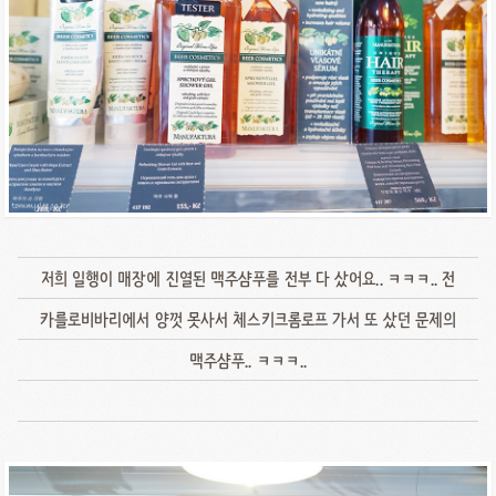
저희 일행이 매장에 진열된 맥주샴푸를 전부 다 샀어요.. ㅋㅋㅋ.. 전
카를로비바리에서 양껏 못사서 체스키크롬로프 가서 또 샀던 문제의
맥주샴푸.. ㅋㅋㅋ..