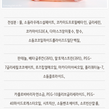
전성분 : 물, 소듐라우레스설페이트, 코카미도프로필베타인, 글리세린,
코카마이드DEA, 다마스크장미꽃수, 향수,
소듐코코일하이드롤라이즈드밀단백질,
판테놀, 베타글루칸(귀리), 말토덱스트린(귀리), PEG-
7글리세릴코코에이트, 로즈힙열매오일, 마카다미아씨오일, 폴리쿼터늄-7,
소듐클로라이드,
카를로비바리자연소금, PEG-10올리브글리세라이드, PEG-
40하이드로캐스터오일, 시트릭산, 소듐벤조에이트, 소르빈산칼륨,