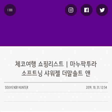
체코여행 쇼핑리스트 | 마누팍투라
소프트닝 샤워젤 더말솔트 앤
로즈엑스트랙트
SOUVENIR HUNTER
2018. 10. 31. 12:54