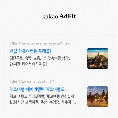
https://www.dooravel-europe.com/
광고
유럽 자유여행은 두레블!
최단루트, 숙박, 교통, 1:1 맞춤여행 상담,
24시간 케어서비스 제공!
https://www.airbnb.co.kr
광고
체코여행 에어비앤비 체코여행도
우리집처럼
체코 여행도 우리집처럼, 체코여행 안심결제
& 24시간 고객지원! 주방, 수영장, 자쿠지,
아기 침대. 필요한 모든 게 갖춰진 숙소를
예약하세요.