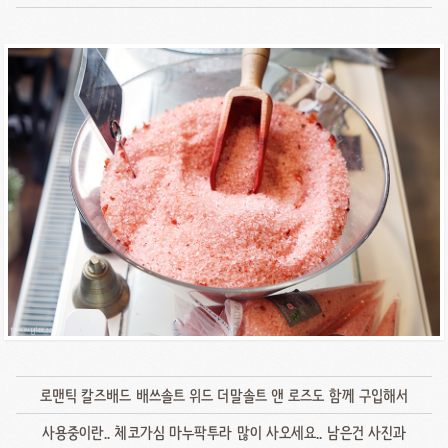
로맨틱 칼즈배드 배쓰솔트 위드 더말솔트 앤 로즈도 함께 구입해서
사용중이란.. 체코가심 마누팍투라 많이 사오세요.. 남은건 사진과