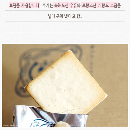
표현을 사용합니다
.. 쿠키는
북해도산 우유
와
프랑스산 게랑드 소금
을
넣어 구워 냈다고 함..