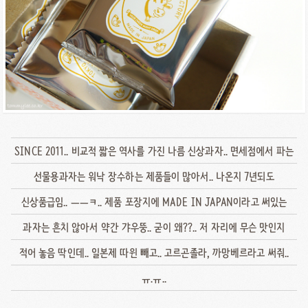
SINCE 2011.. 비교적 짧은 역사를 가진 나름 신상과자.. 면세점에서 파는
선물용과자는 워낙 장수하는 제품들이 많아서.. 나온지 7년되도
신상품급임.. ㅡㅡㅋ.. 제품 포장지에 MADE IN JAPAN이라고 써있는
과자는 흔치 않아서 약간 갸우뚱.. 굳이 왜??.. 저 자리에 무슨 맛인지
적어 놓음 딱인데.. 일본제 따윈 빼고.. 고르곤졸라, 까망베르라고 써줘..
ㅠ.ㅠ..