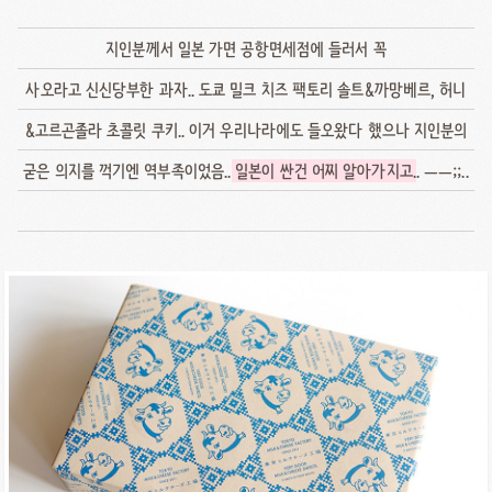
지인분께서 일본 가면 공항면세점에 들러서 꼭
사오라고 신신당부한 과자.. 도쿄 밀크 치즈 팩토리 솔트&까망베르, 허니
&고르곤졸라 초콜릿 쿠키.. 이거 우리나라에도 들오왔다 했으나 지인분의
굳은 의지를 꺽기엔 역부족이었음..
일본이 싼건 어찌 알아가지고
.. ㅡㅡ;;..