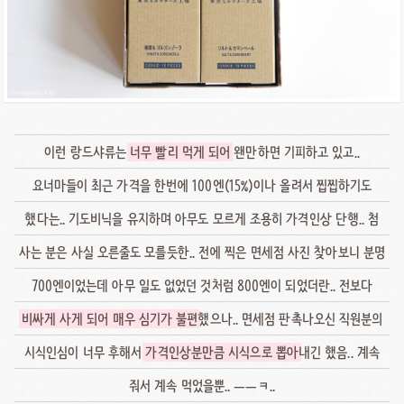
이런 랑드샤류는
너무 빨리 먹게 되어
왠만하면 기피하고 있고..
요너마들이 최근 가격을 한번에 100엔(15%)이나 올려서 찝찝하기도
했다는.. 기도비닉을 유지하며 아무도 모르게 조용히 가격인상 단행.. 첨
사는 분은 사실 오른줄도 모를듯한.. 전에 찍은 면세점 사진 찾아보니 분명
700엔이었는데 아무 일도 없었던 것처럼 800엔이 되었더란.. 전보다
비싸게 사게 되어 매우 심기가 불편
했으나.. 면세점 판촉나오신 직원분의
시식인심이 너무 후해서
가격인상분만큼 시식으로 뽑아
내긴 했음.. 계속
줘서 계속 먹었을뿐.. ㅡㅡㅋ..