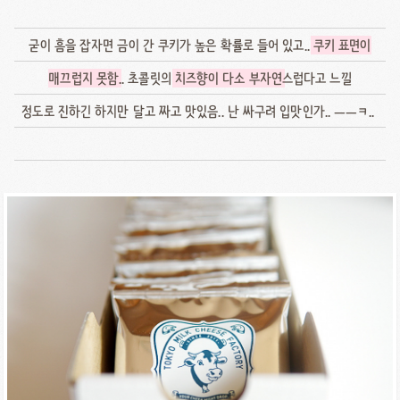
굳이 흠을 잡자면 금이 간 쿠키가 높은 확률로 들어 있고..
쿠키 표면이
매끄럽지 못함
.. 초콜릿의
치즈향이 다소 부자연
스럽다고 느낄
정도로 진하긴 하지만 달고 짜고 맛있음.. 난 싸구려 입맛인가.. ㅡㅡㅋ..