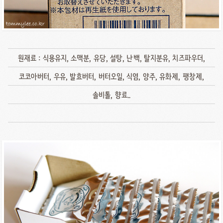
원재료 : 식용유지, 소맥분, 유당, 설탕, 난백, 탈지분유, 치즈파우더,
코코아버터, 우유, 발효버터, 버터오일, 식염, 양주, 유화제, 팽창제,
솔비톨, 향료..