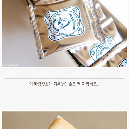
이 파랑젖소가 기본맛인 솔트 앤 까망베르..