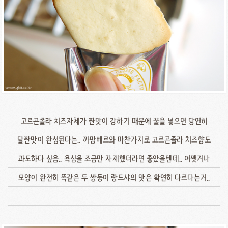
고르곤졸라 치즈자체가 짠맛이 강하기 때문에 꿀을 넣으면 당연히
달짠맛이 완성된다는.. 까망베르와 마찬가지로 고르곤졸라 치즈향도
과도하다 싶음.. 욕심을 조금만 자제했더라면 좋았을텐데.. 어쨋거나
모양이 완전히 똑같은 두 쌍둥이 랑드샤의 맛은 확연히 다르다는거..