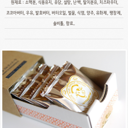
원재료 : 소맥분, 식용유지, 유당, 설탕, 난백, 탈치분유, 치즈파우더,
코코아버터, 우유, 발효버터, 버터오일, 벌꿀, 식염, 양주, 유화제, 팽창제,
솔비톨, 향료..