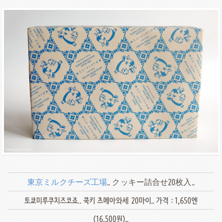
東京ミルクチーズ工場
.. クッキー詰合せ20枚入..
토쿄미루쿠치즈코죠.. 쿡키 츠메아와세 20마이.. 가격 : 1,650엔
(16,500원)..