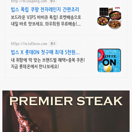
http://m.coupang.com
광고
빕스 폭립 쿠팡 전자레인지 간편조리
보드라운 VIPS 바비큐 폭립! 로켓배송으로
내일 바로 맛보세요. 와우회원 무료배송!
집에서 즐기는 빕스 외식 메뉴를 쿠팡에서!
https://m.lotteon.com
광고
빕스 X 롯데ON 첫구매 최대 5천원
혜택!
내 취향에 딱 맞는 브랜드별 혜택+중복 쿠폰!
지금 롯데온에서 만나보세요!