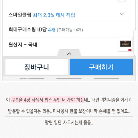
이
쿠폰을 4장 사둬서 빕스 두번 더 가야 하는
데.. 과연 귀챠니즘을 이기고
방문할 수 있을지는 의문.. 미사용시 환불 보장이니까 손해볼 껀 없어요..
팔면 일단 사두시는게 좋음..