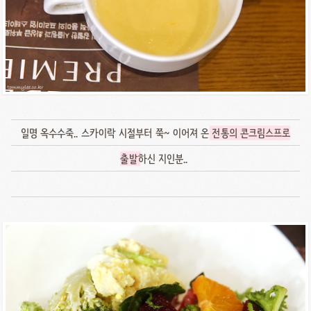
일명 옥수수죽.. 스카이락 시절부터 쭉~ 이어져 온
전통의 콘크림스프로
출발
하신 지인분..