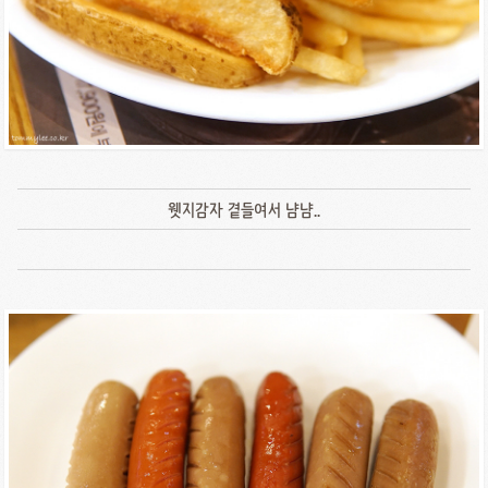
웻지감자 곁들여서 냠냠..