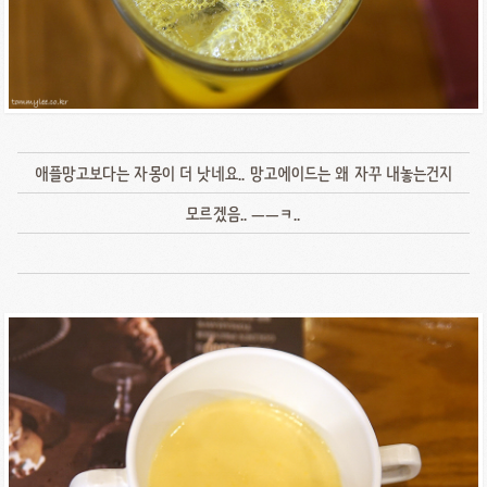
애플망고보다는 자몽이 더 낫네요.. 망고에이드는 왜 자꾸 내놓는건지
모르겠음.. ㅡㅡㅋ..