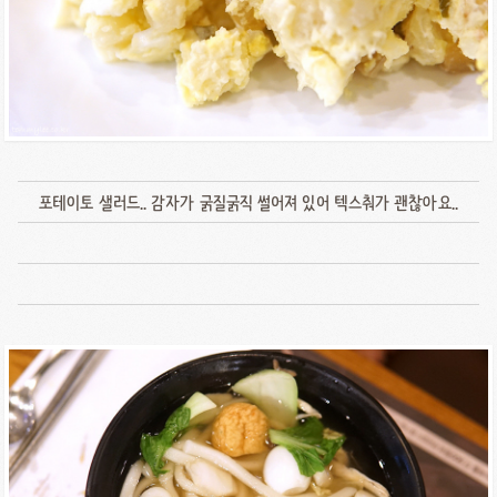
포테이토 샐러드.. 감자가 굵질굵직 썰어져 있어 텍스춰가 괜찮아요..