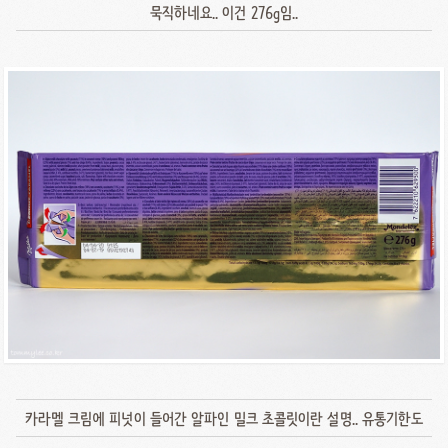
묵직하네요.. 이건 276g임..
카라멜 크림에 피넛이 들어간 알파인 밀크 초콜릿이란 설명.. 유통기한도