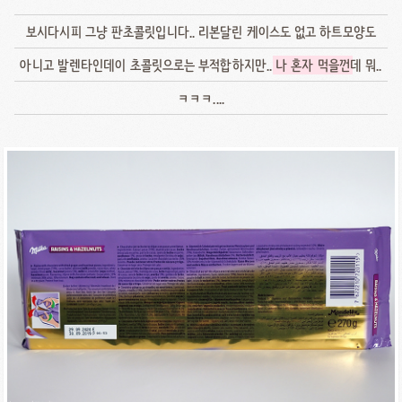
보시다시피 그냥 판초콜릿입니다.. 리본달린 케이스도 없고 하트모양도
아니고 발렌타인데이 초콜릿으로는 부적합하지만..
나 혼자 먹을껀
데 뭐..
ㅋㅋㅋ....