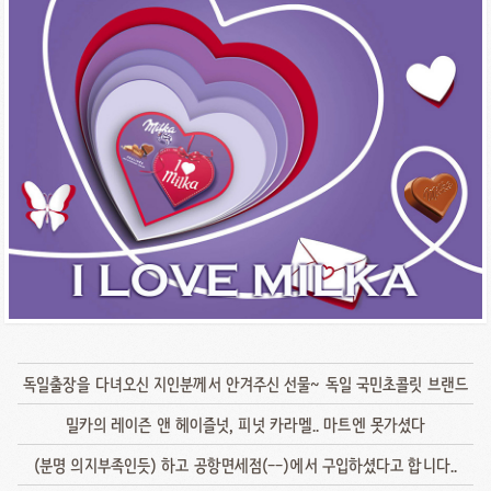
독일출장을 다녀오신 지인분께서 안겨주신 선물~ 독일 국민초콜릿 브랜드
밀카의 레이즌 앤 헤이즐넛, 피넛 카라멜.. 마트엔 못가셨다
(분명 의지부족인듯) 하고 공항면세점(--)에서 구입하셨다고 합니다..