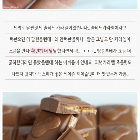
의외로 달짠맛의 솔티드 카라멜이었습니다.. 솔티드카라멜이라고
써놨으면 더 팔렸을텐데.. 왜 안써놨을까나.. 암튼 그냥도 단 카라멜이
소금을 만나
확연히 더 달
달했다면서 막.. ㅋㅋㅋ.. 땅콩분태가 조금 더
굵직했더라면 좋았을텐데 하는 아쉬움이 있네요.. 피넛카라멜 초콜릿도
나쁘지 않지만 텍스춰가 좋은 레이즌 헤이즐넛이 더 맛있는거 가틈..