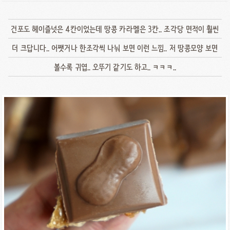
건포도 헤이즐넛은 4칸이었는데 땅콩 카라멜은 3칸.. 조각당 면적이 훨씬
더 크답니다.. 어쨋거나 한조각씩 나눠 보면 이런 느낌.. 저 땅콩모양 보면
볼수록 귀엽.. 오뚜기 같기도 하고.. ㅋㅋㅋ..