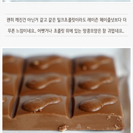
괜히 깨진건 아닌거 같고 같은 밀크초콜릿이라도 레이즌 헤이즐넛보다 더
무른 느낌이네요.. 어쨋거나 초콜릿 위에 있는 땅콩모양은 참 귀엽네요..