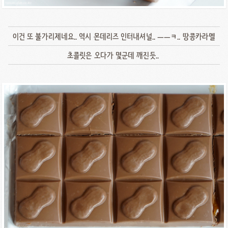
이건 또 불가리제네요.. 역시 몬데리즈 인터내셔널.. ㅡㅡㅋ.. 땅콩카라멜
초콜릿은 오다가 몇군데 깨진듯..