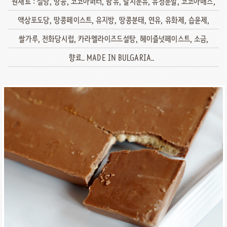
원재료 : 설탕, 땅콩, 코코아퍼터, 팜유, 탈지분유, 유청분말, 코코아매스,
액상포도당, 땅콩페이스트, 유지방, 땅콩분태, 연유, 유화제, 습윤제,
쌀가루, 전화당시럽, 카라멜라이즈드설탕, 헤이즐넛페이스트, 소금,
향료.. MADE IN BULGARIA..