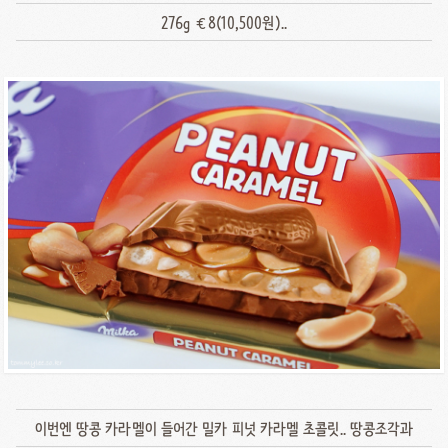
276g €8(10,500원)..
이번엔 땅콩 카라멜이 들어간 밀카 피넛 카라멜 초콜릿.. 땅콩조각과