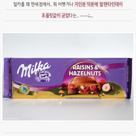
밀카를 왜 면세점에서.. 뭐 어쨋거나
지인분 덕분에 발렌타인데이
초콜릿값이 굳었
다는.. ㅡㅡ;;...