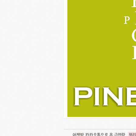
어젯밤 카카오톡으로 온 급연락..
펑리