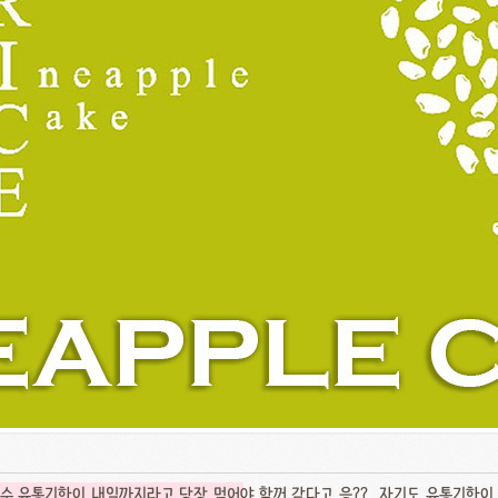
수 유통기한이 내일까지라고 당장 먹어
야 할꺼 같다고 응??.. 자기도 유통기한이