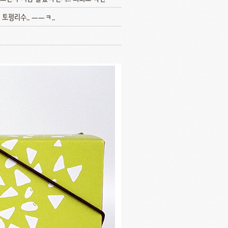
토펑리수.. ㅡㅡㅋ..