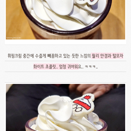
휘핑크림 중간에 수줍게 빼꼼하고 있는 듯한 느낌의
월리 안경과 털모자
화이트 초콜릿.. 엄청 귀여워
요.. ㅋㅋㅋ..