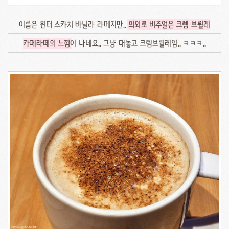
이름은 윈터 스카치 바닐라 라떼지만..
의외로 비주얼은 크렘 브륄레
카페라떼의 느낌
이 나네요.. 그냥 대놓고 크렘브륄레임.. ㅋㅋㅋ..