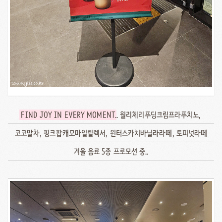
FIND JOY IN EVERY MOMENT
.. 월리체리푸딩크림프라푸치노,
코코말차, 핑크팝캐모마일릴렉서, 윈터스카치바닐라라떼, 토피넛라떼
겨울 음료 5종 프로모션 중..