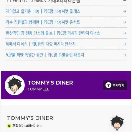
'
T
>
PACIFIC ISLANDS
' 카테고리의 다른 글
재미있고 즐거운 나눔 | PIC괌 나눔씨앗 클래스
가수 김현철과 함께한 | PIC괌 나눔씨앗 콘서트
환상적인 괌 전통 댄스와 불쇼 | PIC괌 퍼시픽 판타지 디너쇼
뷔페식 디너쇼 | PIC괌의 자랑 퍼시픽 판타지
VIP를 위한 특별한 공간 | PIC괌 로얄클럽 라운지
TOMMY'S DINER
추가하기
TOMMY LEE
TOMMY'S DINER
맛집
분야 크리에이터