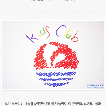
보다 적극적인 나눔활동이었던 PIC괌 나눔씨앗 레몬에이드 스탠드.. 몸과