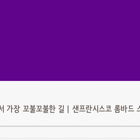
 가장 꼬불꼬불한 길 | 샌프란시스코 롬바드