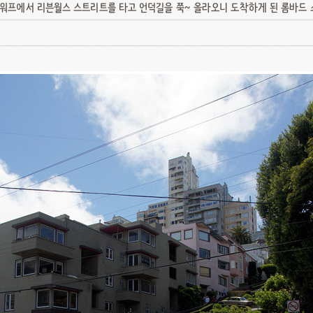
워프에서 리븐월스 스트리트를 타고 언덕길을 쭉~ 올라오니 도착하게 된 롬바드 스