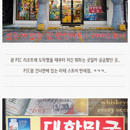
괌 PIC 리조트에 도착했을 때부터 저긴 뭐하는 곳일까 궁금했던 곳..
PIC괌 건너편에 있는 라테 스토어 면세점.. ㅋㅋㅋ..