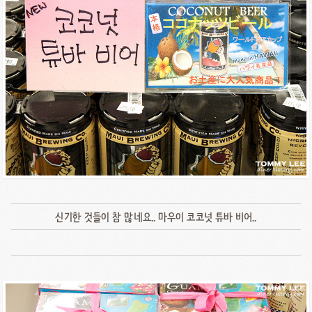
신기한 것들이 참 많네요.. 마우이 코코넛 튜바 비어..