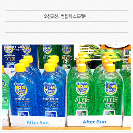
오션포션.. 썬블럭 스프레이..