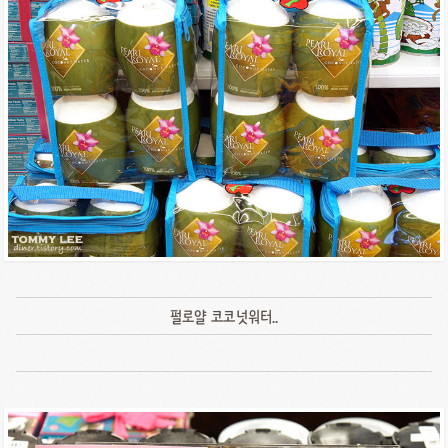
펄로얄 코코넛워터..