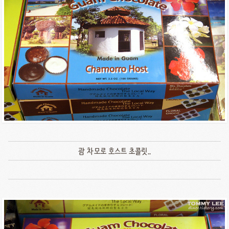
괌 차모로 호스트 초콜릿..