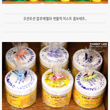
오션포션 알로에젤과 썬블럭 미스트 콤보세트..