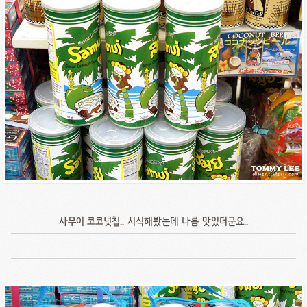
사무이 코코넛칩.. 시식해봤는데 나름 맛있더군요..