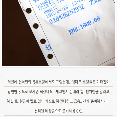
저번에 건너편의 콥톤호텔에서도 그랬는데.. 칭다오 호텔들은 디파짓이
당연한 것으로 보시면 되겠네요.. 체크인시 돈내라 함..천위엔을 달라고
하길래.. 현금이 별로 없다 카드로 하겠다하고 긁음.. 신카 준비하시거나
천위엔 비상금으로 준비하심 OK..