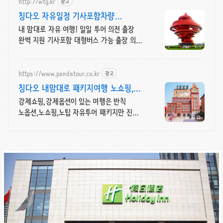
http://wtg.kr
광고
칭다오 자유일정 기사포함차량
비즈니스차량 맞춤 견적 가능
내 맘대로 자유 여행! 일일 투어 의전 출장
완벽 지원 기사포함 대형버스 가능 출장 의전
차량 전시회 차량 지원 세단 콜밴 버스 외곽
장거리 맞춤 견적.
https://www.pandatour.co.kr
광고
칭다오 내맘대로 패키지여행 노쇼핑,
노옵션,노팁
강제쇼핑,강제옵션이 있는 여행은 반칙
노옵션,노쇼핑,노팁 자유투어 패키지만 진행
가이드 불친절시 여행비용 전액 환불,기후에
맞게 출발 날짜 조율