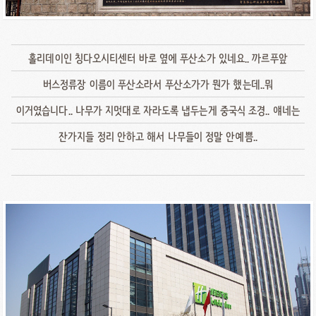
홀리데이인 칭다오시티센터 바로 옆에 푸산소가 있네요.. 까르푸앞
버스정류장 이름이 푸산소라서 푸산소가가 뭔가 했는데..뭐
이거였습니다.. 나무가 지멋대로 자라도록 냅두는게 중국식 조경.. 얘네는
잔가지들 정리 안하고 해서 나무들이 정말 안예쁨..