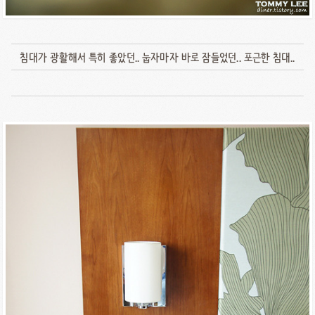
침대가 광활해서 특히 좋았던.. 눕자마자 바로 잠들었던.. 포근한 침대..