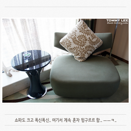
쇼파도 크고 폭신폭신.. 여기서 계속 혼자 뒹구르르 함.. ㅡㅡㅋ..