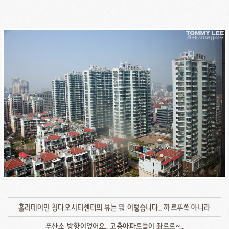
홀리데이인 칭다오시티센터의 뷰는 뭐 이렇습니다.. 까르푸쪽 아니라
푸산소 방향이었어요.. 고층아파트들이 좌르르~..