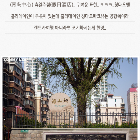
(青岛中心) 휴일주점(假日酒店).. 귀여운 표현.. ㅋㅋㅋ..칭다오엔
홀리데이인이 두곳이 있는데 홀리데이인 칭다오파크뷰는 공항쪽이라
렌트카여행 아니라면 포기하시는게 현명..