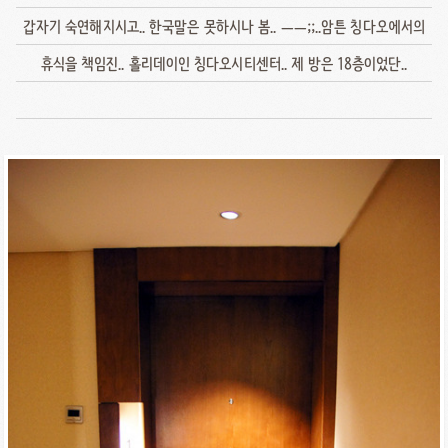
갑자기 숙연해지시고.. 한국말은 못하시나 봄.. ㅡㅡ;;..암튼 칭다오에서의
휴식을 책임진.. 홀리데이인 칭다오시티센터.. 제 방은 18층이었단..