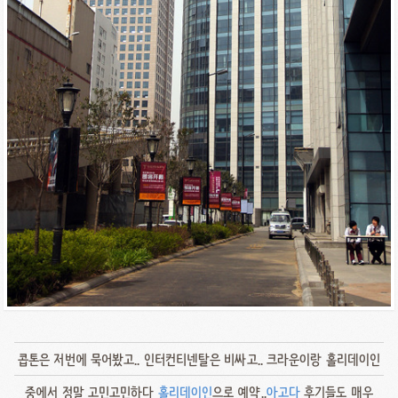
콥톤은 저번에 묵어봤고.. 인터컨티넨탈은 비싸고.. 크라운이랑 홀리데이인
중에서 정말 고민고민하다
홀리데이인
으로 예약..
아고다
후기들도 매우