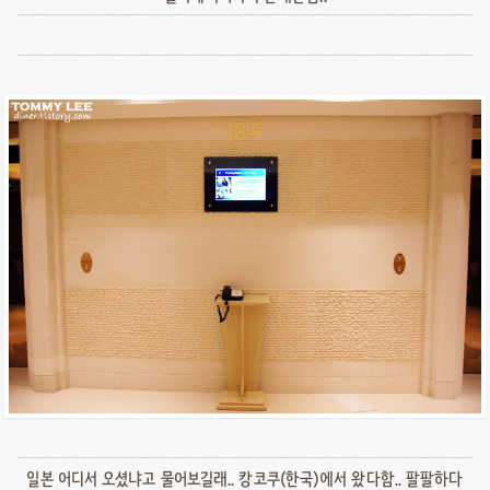
일본 어디서 오셨냐고 물어보길래.. 캉코쿠(한국)에서 왔다함.. 팔팔하다