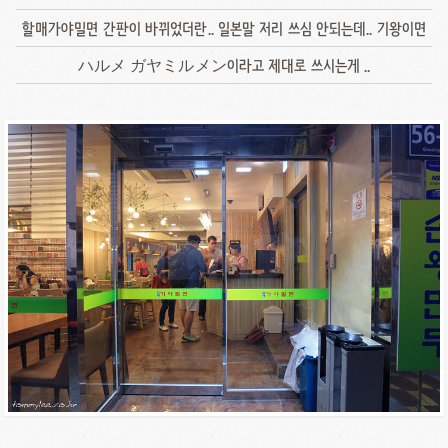
할매가야밀면 간판이 바뀌었더란.. 일본말 저리 쓰심 안되는데.. 기왕이면
ハルメ ガヤミルメン이라고 제대로 쓰시는게 ..