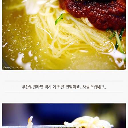
부산밀면하면 역시 이 뽀얀 면발이죠.. 사랑스럽네요..