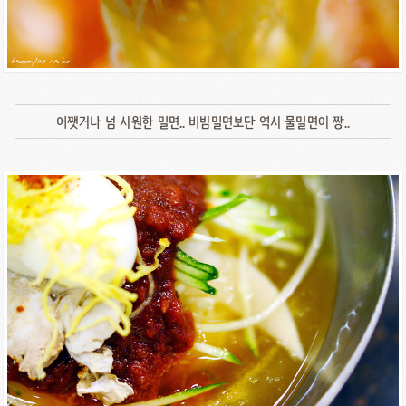
어쨋거나 넘 시원한 밀면.. 비빔밀면보단 역시 물밀면이 짱..