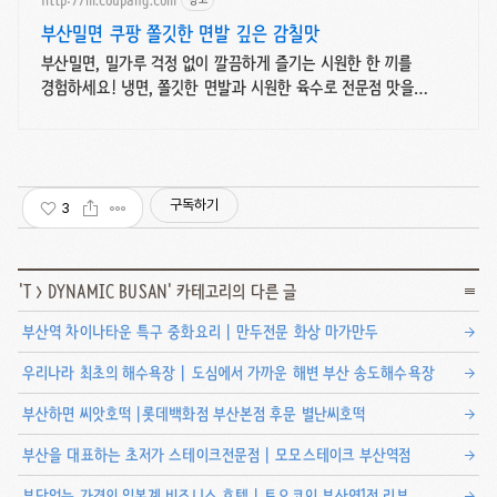
부산밀면 쿠팡 쫄깃한 면발 깊은 감칠맛
부산밀면, 밀가루 걱정 없이 깔끔하게 즐기는 시원한 한 끼를
경험하세요! 냉면, 쫄깃한 면발과 시원한 육수로 전문점 맛을
그대로!
구독하기
3
'
T
>
DYNAMIC BUSAN
' 카테고리의 다른 글
부산역 차이나타운 특구 중화요리 | 만두전문 화상 마가만두
우리나라 최초의 해수욕장 | 도심에서 가까운 해변 부산 송도해수욕장
부산하면 씨앗호떡 |롯데백화점 부산본점 후문 별난씨호떡
부산을 대표하는 초저가 스테이크전문점 | 모모스테이크 부산역점
부담없는 가격의 일본계 비즈니스 호텔 | 토요코인 부산역1점 리뷰