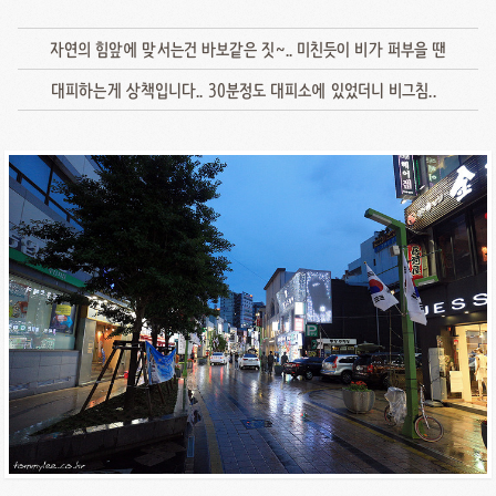
자연의 힘앞에 맞서는건 바보같은 짓~.. 미친듯이 비가 퍼부을 땐
대피하는게 상책입니다.. 30분정도 대피소에 있었더니 비그침..