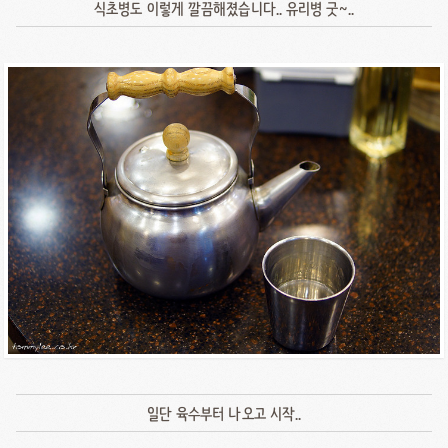
식초병도 이렇게 깔끔해졌습니다.. 유리병 굿~..
일단 육수부터 나오고 시작..