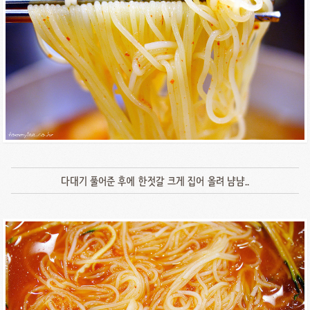
다대기 풀어준 후에 한젓갈 크게 집어 올려 냠냠..