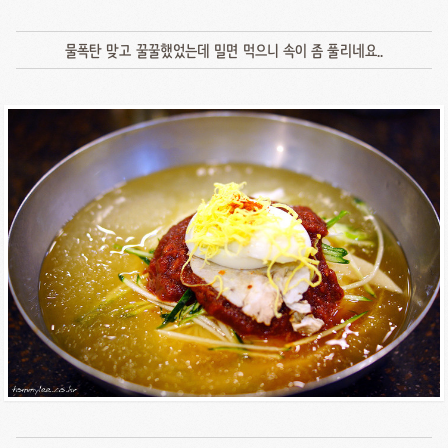
물폭탄 맞고 꿀꿀했었는데 밀면 먹으니 속이 좀 풀리네요..