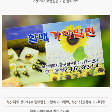
어쨋거나 부산밀면 미션 클리어~..
부산하면 생각나는 밀면맛집~ 할매가야밀면.. 부산 남포동에 가신다면
할매가야밀면을 찾아주시란.. ㅡㅡ;;..