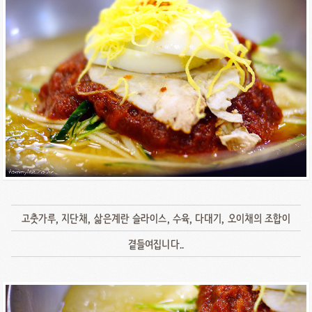
고춧가루, 지단채, 삶은계란 슬라이스, 수육, 다대기, 오이채의 조합이
곁들여집니다..