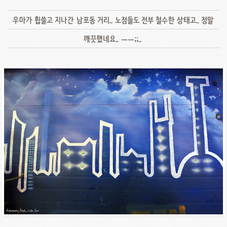
우마가 휩쓸고 지나간 남포동 거리.. 노점들도 전부 철수한 상태고.. 정말
깨끗했네요.. ㅡㅡ;;..