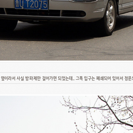
옆이라서 사실 방파제만 걸어가면 되었는데.. 그쪽 입구는 폐쇄되어 있어서 정문으