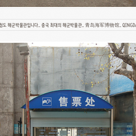
청도 해군박물관입니다.. 중국 최대의 해군박물관.. 青岛海军博物馆.. QINGDAO 