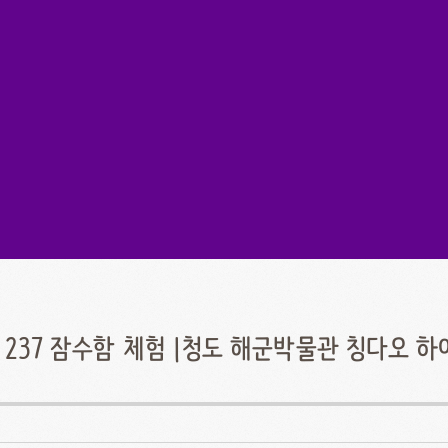
 237 잠수함 체험 |청도 해군박물관 칭다오 