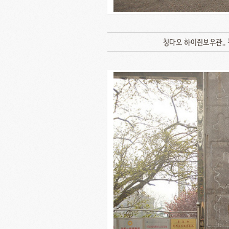
칭다오 하이쥔보우관.. 