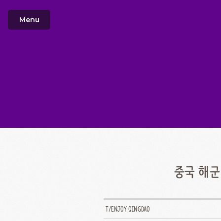
Menu
중국 해군
T/ENJOY QINGDAO