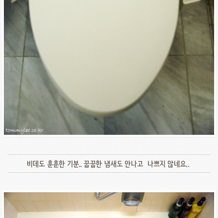
비데도 훈훈한 기분.. 꿉꿉한 냄새도 안나고 나쁘지 않네요..