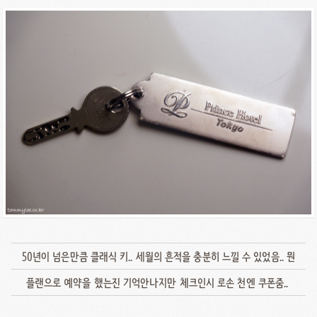
50년이 넘은만큼 클래식 키.. 세월의 흔적을 충분히 느낄 수 있었음.. 뭔
플랜으로 예약을 했는진 기억안나지만 체크인시 로손 천엔 쿠폰줌..