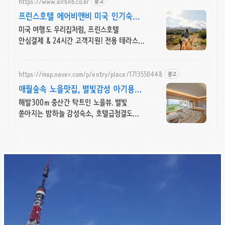
https://www.airbnb.co.kr
광고
프린스호텔 에어비앤비 미국 인기숙소
둘러보기
미국 여행도 우리집처럼, 프린스호텔
안심결제 & 24시간 고객지원! 전용 테라스와
바비큐 그릴이 제공되는 숙소를 예약하세요.
https://map.naver.com/p/entry/place/1713550448
광고
애월숲속 노을맛집, 별빛감성 아기용품
완벽구비, 대가족
해발300m 중산간 탁트인 노을뷰. 별빛
쏟아지는 밤하늘 감성숙소, 호텔급청결도
최대 14인 복층 독채, 5개의 침대와 넓은
다이닝룸으로 프라이빗한 대가족 여행