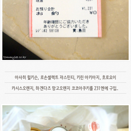
아사히 윌키슨, 로손셀렉트 쟈스민티, 키린 아키아지, 호로요이
카시스오렌지, 하겐다즈 망고오렌지 코코아쿠키를 231엔에 구입..