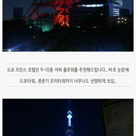
도쿄 프린스 호텔은 9~10층 어퍼 플로워를 추천해드립니다.. 바로 눈앞에
도쿄타워.. 롯폰기 모리타워까지 너무나도 선명하게 보임..