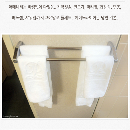
어메니티는 빠짐없이 다있음.. 치약칫솔, 면도기, 머리빗, 화장솜, 면봉,
배쓰젤, 샤워캡까지 그야말로 풀세트.. 헤어드라이어는 당연 기본..