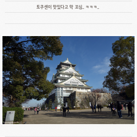
토쿠센이 맛있다고 막 꼬심.. ㅋㅋㅋ..