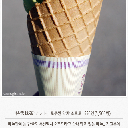
特選抹茶ソフト.. 토쿠센 맛챠 소후토.. 550엔(5,500원)..
메뉴판에는 한글로 특선말차소프트라고 안내되고 있는 메뉴.. 직원분이