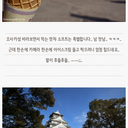
오사카성 바라보면서 먹는 맛챠 소프트는 특별합니다.. 넘 맛남.. ㅋㅋㅋ..
근데 한손에 카메라 한손에 아이스크림 들고 찍으려니 엄청 힘드네요..
팔이 후들후들.. ㅡㅡ;;..