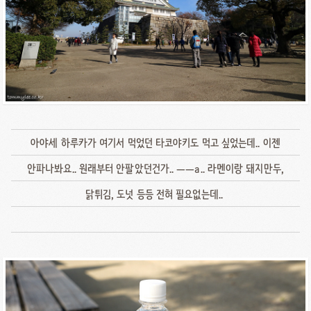
아야세 하루카가 여기서 먹었던 타코야키도 먹고 싶었는데.. 이젠
안파나봐요.. 원래부터 안팔았던건가.. ㅡㅡa.. 라멘이랑 돼지만두,
닭튀김, 도넛 등등 전혀 필요없는데..