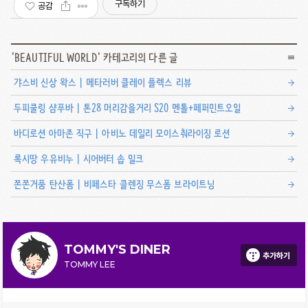
구독하기
공감
'
BEAUTIFUL WORLD
' 카테고리의 다른 글
갸스비 신상 왁스 | 메타러버 클레이 플렉스 리뷰
두피쿨링 샴푸바 | 톤28 머리감을거리 S20 멘톨+페퍼민트오일
바디로션 아마존 직구 | 아비노 데일리 모이스춰라이징 로션
록시땅 우유비누 | 시어버터 솝 밀크
쫀쫀거품 탄산폼 | 비페스타 클렌징 무스폼 브라이트닝
TOMMY'S DINER
추가하기
TOMMY LEE