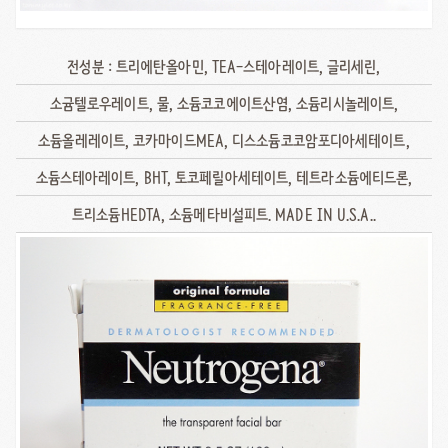
전성분 : 트리에탄올아민, TEA-스테아레이트, 글리세린,
소귬텔로우레이트, 물, 소듐코코에이트산염, 소듐리시놀레이트,
소듐올레레이트, 코카마이드MEA, 디스소듐코코암포디아세테이트,
소듐스테아레이트, BHT, 토코페릴아세테이트, 테트라소듐에티드론,
트리소듐HEDTA, 소듐메타비설피트. MADE IN U.S.A..