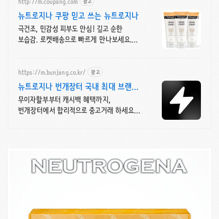
http://m.coupang.com
광고
뉴트로지나 쿠팡 믿고 쓰는 뉴트로지나
극건조, 민감성 피부도 안심! 깊고 순한
보습감. 로켓배송으로 빠르게 만나보세요.
건조함 없이 오래 지속되는 촉촉함! 온 가족
함께 쓰는 뉴트로지나 에멀전.
https://m.bunjang.co.kr/
광고
뉴트로지나 번개장터 국내 최대 브랜드
중고거래
무이자할부부터 캐시백 혜택까지,
번개장터에서 합리적으로 중고거래 하세요
전국 각지에서 올라오는 전국구 최다 상품
매일 10만 개 이상의 신규 상품 업로드