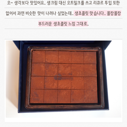
오~ 생각보다 맛있어요.. 생크림 대신 오트밀크를 쓰고 리큐르 투입 또한
없어서 과연 비슷한 맛이 나려나 싶었는데..
생초콜릿 맛습니다.. 몰캉몰캉
부드러운 생초콜릿 느낌 그대로
..