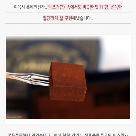
여윽시 롯데인건가..
악조건(?) 속에서도 비슷한 맛과 향, 쫀득한
질감까지 잘 구현
해냈습니다..
쫀득쫀득하니 맛있습니다.. 입에 착착 감기는 생초콜릿 특유의 텍스춰가