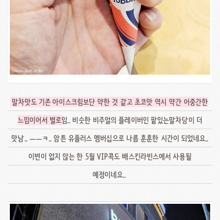
말차맛도 기존 아이스크림보단 약한 것 같고 초코맛 역시 약간 어중간한
느낌이어서 별로
임.. 비슷한 비주얼의 플레이버인 팥있는말차당이 더
맛남.. ㅡㅡㅋ.. 암튼 유플러스 멤버십으로 나름 훈훈한 시간이 되었네요..
이변이 없지 않는 한 5월 VIP콕도 배스킨라빈스에서 사용될
예정이네요..