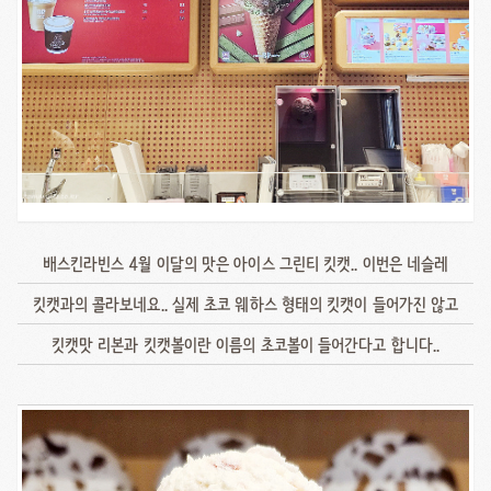
배스킨라빈스 4월 이달의 맛은 아이스 그린티 킷캣.. 이번은 네슬레
킷캣과의 콜라보네요.. 실제 초코 웨하스 형태의 킷캣이 들어가진 않고
킷캣맛 리본과 킷캣볼이란 이름의 초코볼이 들어간다고 합니다..