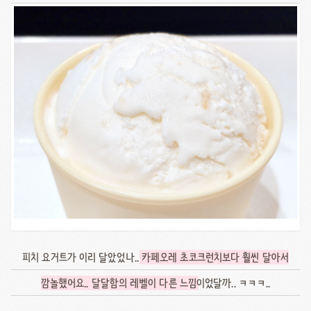
피치 요거트가 이리 달았었나..
카페오레 초코크런치보다 훨씬 달아서
깜놀했어요.. 달달함의 레벨이 다른 느낌
이었달까.. ㅋㅋㅋ..