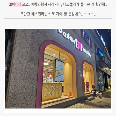
보이더라
고요.. 바람과함께사라지다, 디노젤리가 돌아온 거 확인함..
조만간 배스킨라빈스 또 가야 할 듯싶네요.. ㅋㅋㅋ..