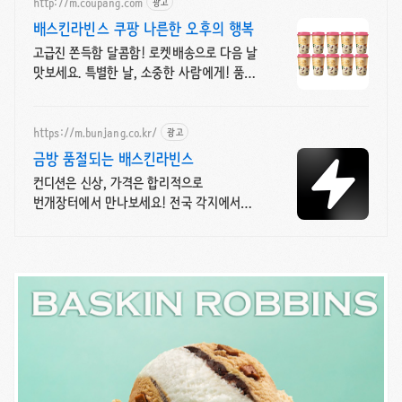
http://m.coupang.com
광고
배스킨라빈스 쿠팡 나른한 오후의 행복
고급진 쫀득함 달콤함! 로켓배송으로 다음 날
맛보세요. 특별한 날, 소중한 사람에게! 품격
있는 배라 디저트로 마음 전하세요.
https://m.bunjang.co.kr/
광고
금방 품절되는 배스킨라빈스
컨디션은 신상, 가격은 합리적으로
번개장터에서 만나보세요! 전국 각지에서
올라오는 전국구 최다 상품 매일 10만 개
이상의 신규 상품 업로드