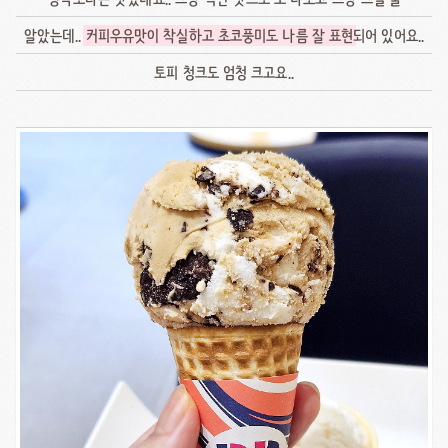
알았는데..
커피우유맛이 착실하고 초코풍미도 나름 잘 표현
되어 있어요..
토피 청크도 엄청 크고요..