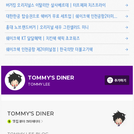
버거킹 오리지널스 이탈리안 살사베르데 | 터프페퍼 치즈프라이
대한한공 탑승권으로 쉑버거 무료 세트업 | 쉐이크쉑 인천공항2터미널점
홍대 노브랜드버거 | 오리지널 새우 그린샐러드 미니
쉐이크쉑 KT 달달혜택 | 치킨쉑 쉑픽 초코워즈
쉐이크쉑 인천공항 제2터미널점 | 한국의맛 더불고기쉑
TOMMY'S DINER
추가하기
TOMMY LEE
TOMMY'S DINER
맛집
분야 크리에이터