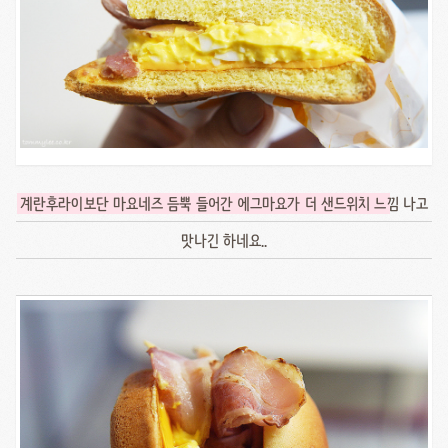
계란후라이보단 마요네즈 듬뿍 들어간 에그마요가 더 샌드위치 느
낌 나고
맛나긴 하네요..