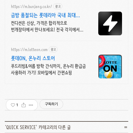
https://m.bunjang.co.kr/
광고
금방 품절되는 롯데리아 국내 최대
브랜드 중고거래
컨디션은 신상, 가격은 합리적으로
번개장터에서 만나보세요! 전국 각지에서
올라오는 전국구 최다 상품 매일 10만 개
이상의 신규 상품 업로드
https://m.lotteon.com
광고
롯데ON, 온누리 스토어
푸드리빙&여름 방학 간식까지, 온누리 환급금
사용하러 가기! 모바일에서 간편쇼핑
구독하기
1
'
QUICK SERVICE
' 카테고리의 다른 글