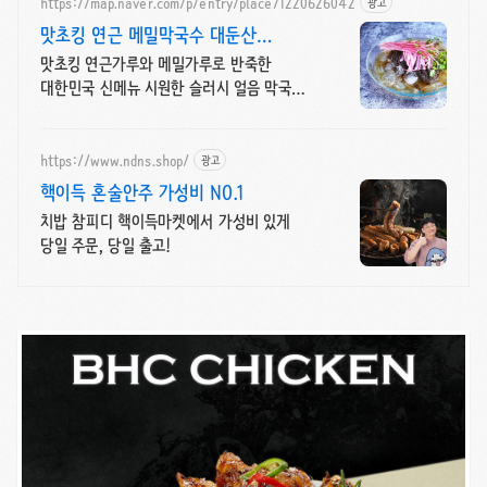
https://map.naver.com/p/entry/place/1220626042
광고
맛초킹 연근 메밀막국수 대둔산
등산후엔 막국수지
맛초킹 연근가루와 메밀가루로 반죽한
대한민국 신메뉴 시원한 슬러시 얼음 막국수
드세요
https://www.ndns.shop/
광고
핵이득 혼술안주 가성비 NO.1
치밥 참피디 핵이득마켓에서 가성비 있게
당일 주문, 당일 출고!