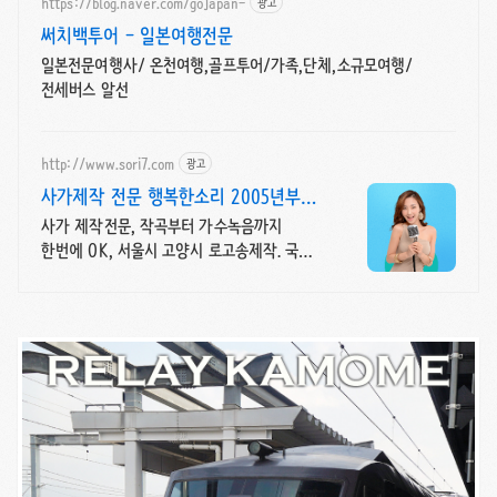
https://blog.naver.com/gojapan-
광고
써치백투어 - 일본여행전문
일본전문여행사/ 온천여행,골프투어/가족,단체,소규모여행/
전세버스 알선
http://www.sori7.com
광고
사가제작 전문 행복한소리 2005년부터
사가 작편곡
사가 제작전문, 작곡부터 가수녹음까지
한번에 OK, 서울시 고양시 로고송제작. 국내
유수의 기업 및 공공기관의 사가를 담당한
문화예술학 박사의 고품격 사가!