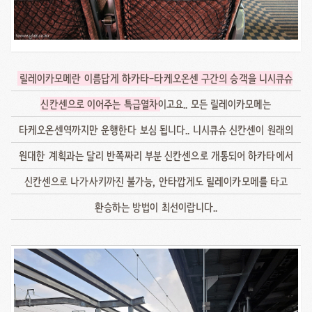
릴레이카모메란 이름답게 하카타-타케오온센 구간의 승객을 니시큐슈
신칸센으로 이어주는 특급열차
이고요.. 모든 릴레이카모메는
타케오온센역까지만 운행한다 보심 됩니다.. 니시큐슈 신칸센이 원래의
원대한 계획과는 달리 반쪽짜리 부분 신칸센으로 개통되어 하카타에서
신칸센으로 나가사키까진 불가능, 안타깝게도 릴레이카모메를 타고
환승하는 방법이 최선이랍니다..