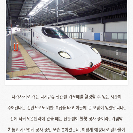
나가사키로 가는 니시큐슈 신칸센 카모메를 촬영할 수 있는 시간이
주어진다는 것만으로도 비싼 특급을 타고 이곳에 온 보람이 있었답니다..
전에 타케오온센역에 왔을 때는 신칸센이 한창 공사 중이라.. 가림막
쳐놓고 시끄럽게 공사 중인 모습 뿐이었는데, 이렇게 예정대로 결과물이