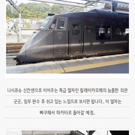
니시큐슈 신칸센으로 이어주는 특급 열차인 릴레이카모메의 늠름한 외관
굿굿.. 임무 완수 후 쉬고 있는 느낌으로 보시면 됩니다.. 이 열차는
빠꾸해서 하카타로 돌아갈 예정..