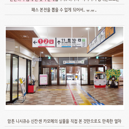
패스 본전을 뽑을 수 없게 되어서.. ㅠ.ㅠ..
암튼 니시큐슈 신칸센 카모메의 실물을 직접 본 것만으로도 만족한 열차