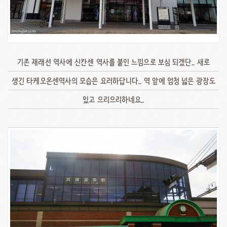
기존 재래선 역사에 신칸센 역사를 붙인 느낌으로 보심 되겠단.. 새로
생긴 타케오온센역사의 모습은 요러하답니다.. 역 앞에 엄청 넓은 광장도
있고 으리으리하네요..