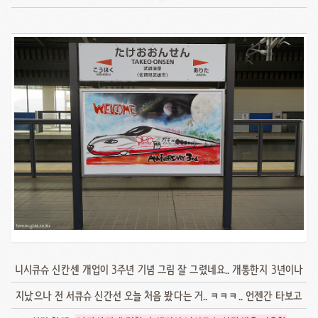
니시큐슈 신칸센 개업이 3주년 기념 그림 잘 그렸네요.. 개통한지 3년이나
지났으나 전 서큐슈 신간선 오늘 처음 봤다는 거.. ㅋㅋㅋ.. 언젠간 타보고