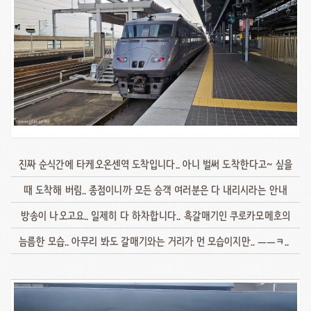
진짜 순식간에 타케오온센역 도착입니다.. 아니 벌써 도착한다고~ 싶을
때 도착해 버림.. 종점이니까 모든 승객 여러분은 다 내리시라는 안내
방송이 나오고요.. 일제히 다 하차합니다.. 흑갈매기인 쿠로카모메호의
늠름한 모습.. 아무리 봐도 갈매기와는 거리가 먼 모습이지만.. ㅡㅡㅋ..