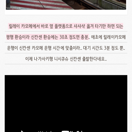
릴레이 카모메에서 바로 옆 플렛폼으로 샤샤샥 옮겨 타기만 하면 되는
평행 환승이라 신칸센 환승에는 30초 정도면 충분
.. 애초에 릴레이카모메
운행이 신칸센 카모메 운행 시간에 맞춤이라.. 대기 시간도 3분 정도 뿐..
이제 나가사키행 니시큐슈 신칸센 출발한다네요..