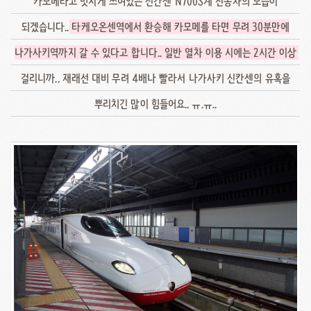
카모메라고 멋지게 쓰여있는 신칸센 N700S계 전동차의 모습이
되겠습니다..
타케오온센역에서 환승해 카모메를 타면 무려 30분만에
나가사키역까지 갈 수 있다고 합니다.. 일반 열차 이용 시에는 2시간 이상
걸리니까.. 재래선 대비 무려 4배나 빨라서 나가사키 신칸센의 유혹을
뿌리치긴 많이 힘들어요.. ㅠ.ㅠ..