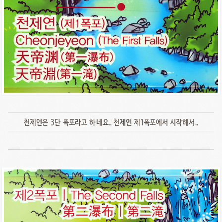
천제연은 3단 폭포라고 하네요.. 천제연 제1폭포에서 시작해서..