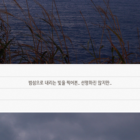
범섬으로 내리는 빛을 찍어본.. 선명하진 않지만..