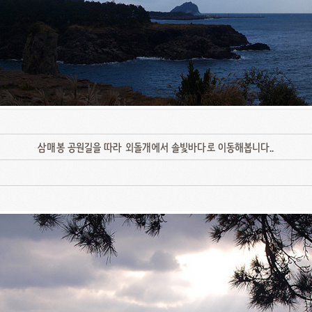
삼매봉 공원길을 따라 외돌개에서 솔빛바다로 이동해봅니다..