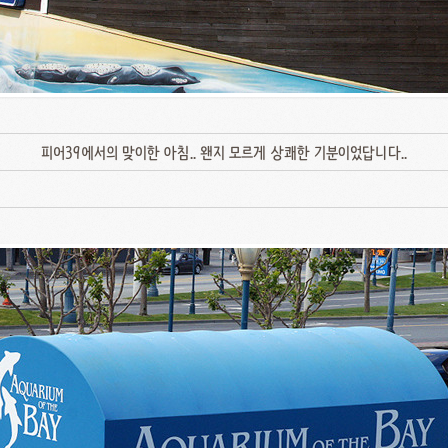
피어39에서의 맞이한 아침.. 왠지 모르게 상쾌한 기분이었답니다..