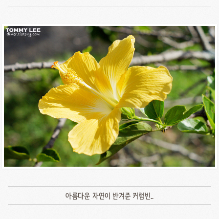
아름다운 자연이 반겨준 커럼빈..