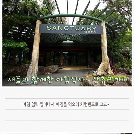
아침 일찍 일어나서 아침을 먹으러 커럼빈으로 고고~..