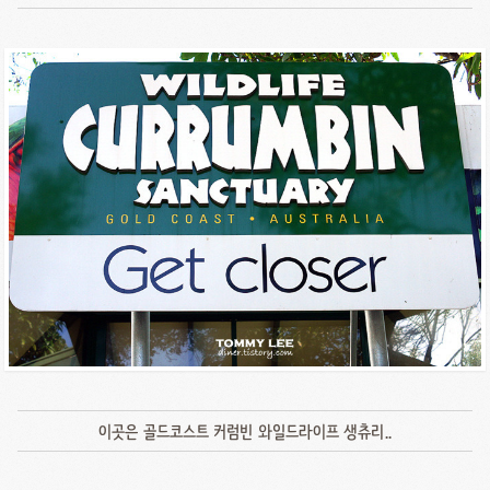
이곳은 골드코스트 커럼빈 와일드라이프 생츄리..