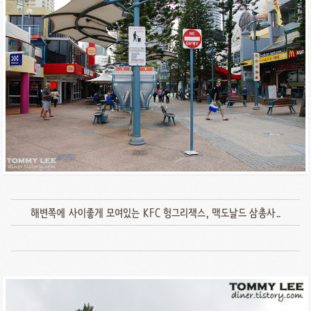
해변쪽에 사이좋게 모여있는 KFC 헝그리잭스, 맥도날드 삼총사..