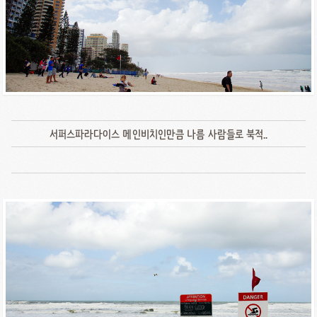
서퍼스파라다이스 메인비치인만큼 나름 사람들로 북적..