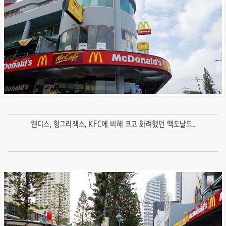
웬디스, 헝그리잭스, KFC에 비해 크고 화려했던 맥도날드..