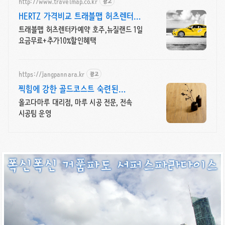
http://www.travelmap.co.kr
광고
HERTZ 가격비교 트래블맵 허츠렌터카
10% 추가 할인
트래블맵 허츠렌터카예약 호주,뉴질랜드 1일
요금무료+추가10%할인혜택
https://jangpannara.kr
광고
찍힘에 강한 골드코스트 숙련된
전속시공팀 운영
올고다마루 대리점, 마루 시공 전문, 전속
시공팀 운영