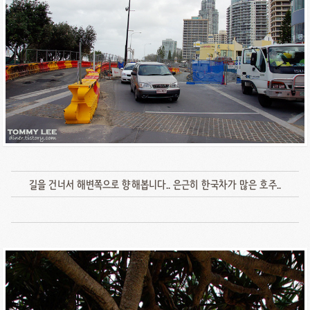
길을 건너서 해변쪽으로 향해봅니다.. 은근히 한국차가 많은 호주..