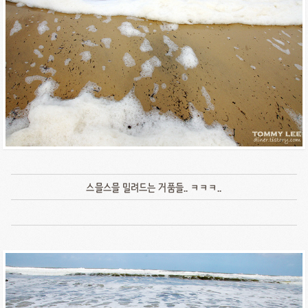
스믈스믈 밀려드는 거품들.. ㅋㅋㅋ..