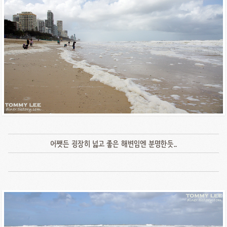
어쨋든 굉장히 넓고 좋은 해변임엔 분명한듯..