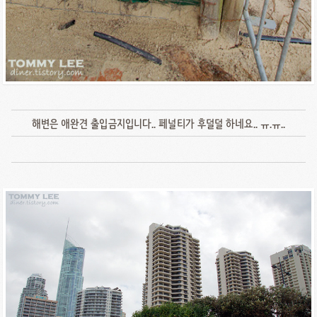
해변은 애완견 출입금지입니다.. 페널티가 후덜덜 하네요.. ㅠ.ㅠ..