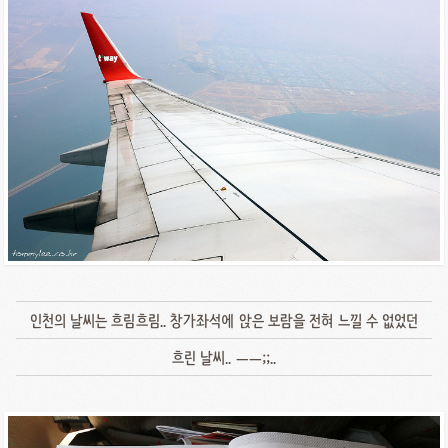
인천의 날씨는 흐림흐림.. 창가좌석에 앉은 보람을 전혀 느낄 수 없었던
흐린 날씨.. ㅡㅡ;;..