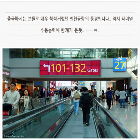
출국하시는 분들로 매우 북적거렸던 인천공항의 풍경입니다.. 역시 터미널
수용능력에 한계가 온듯.. ㅡㅡㅋ..