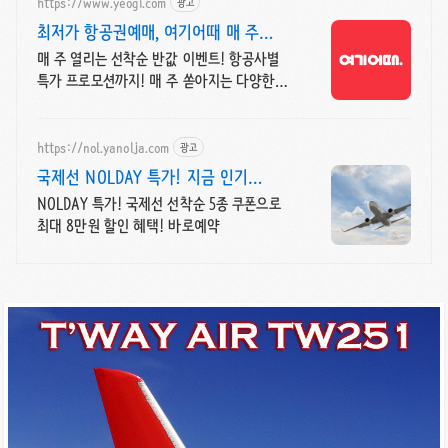
https://www.yeogi.com
광고
최저가 항공권예매, 여기어때 매 주
선착순 항공권 반값!
매 주 열리는 선착순 반값 이벤트! 항공사별
특가 프로모션까지! 매 주 쏟아지는 다양한
혜택! 앱으로 알림 받고 똑똑하게 항공권
예매하기
https://nol.yanolja.com
광고
국제선 NOLDAY 특가! 지금 인기
해외노선 특가
NOLDAY 특가! 국제선 선착순 5종 쿠폰으로
최대 8만원 할인 혜택! 바로예약