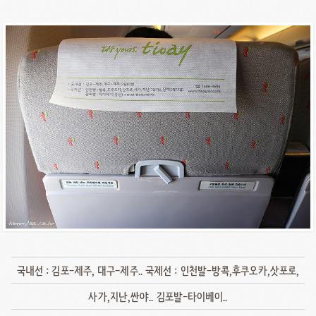
국내선 : 김포-제주, 대구-제주.. 국제선 : 인천발-방콕,후쿠오카,삿포로,
사가,지난,싼야.. 김포발-타이베이..