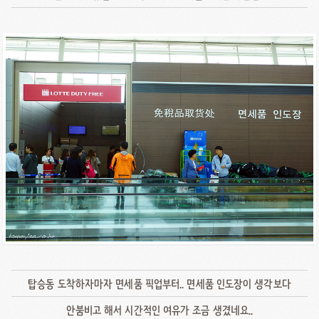
탑승동 도착하자마자 면세품 픽업부터.. 면세품 인도장이 생각보다
안붐비고 해서 시간적인 여유가 조금 생겼네요..