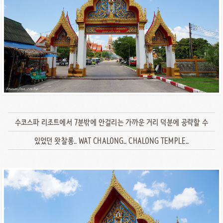
수코스파 리조트에서 7분밖에 안걸리는 가까운 거리 덕분에 공략할 수
있었던 왓찰롱.. WAT CHALONG.. CHALONG TEMPLE..