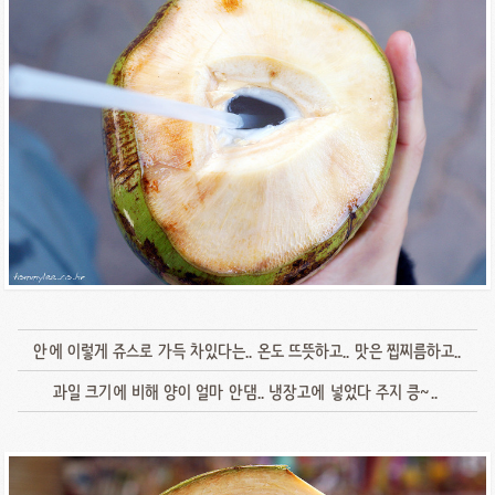
안에 이렇게 쥬스로 가득 차있다는.. 온도 뜨뜻하고.. 맛은 찝찌름하고..
과일 크기에 비해 양이 얼마 안댐.. 냉장고에 넣었다 주지 킁~..