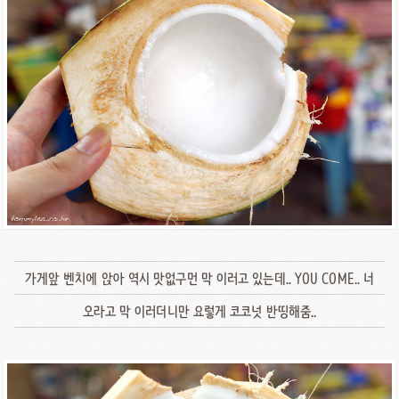
가게앞 벤치에 앉아 역시 맛없구먼 막 이러고 있는데.. YOU COME.. 너
오라고 막 이러더니만 요렇게 코코넛 반띵해줌..