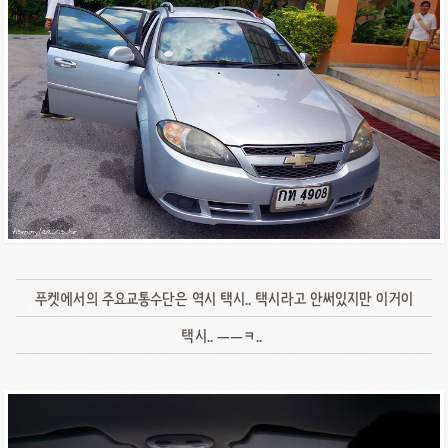
푸켓에서의 주요교통수단은 역시 택시.. 택시라고 안써있지만 이거이
택시.. ㅡㅡㅋ..