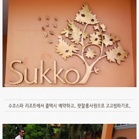
수코스파 리조트에서 콜택시 예약하고.. 왓찰롱사원으로 고고씽하기로..