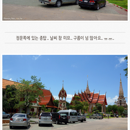
정문쪽에 있는 종탑.. 날씨 참 미묘.. 구름이 넘 많아요.. ㅠ.ㅠ..