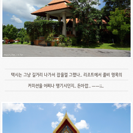
택시는 그냥 길거리 나가서 잡을껄 그랬나.. 리조트에서 콜비 명목의
커미션을 어찌나 땡기시던지.. 돈아깝.. ㅡㅡ;;..