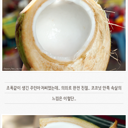
조폭같이 생긴 주인아저씨였는데.. 의외로 완전 친절.. 코코넛 안쪽 속살의
느낌은 이렇단..