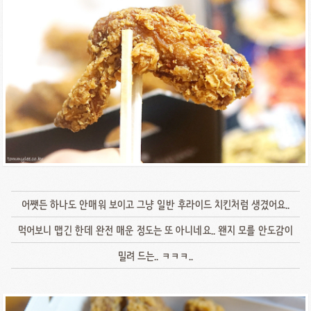
어쨋든 하나도 안매워 보이고 그냥 일반 후라이드 치킨처럼 생겼어요..
먹어보니 맵긴 한데 완전 매운 정도는 또 아니네요.. 왠지 모를 안도감이
밀려 드는.. ㅋㅋㅋ..