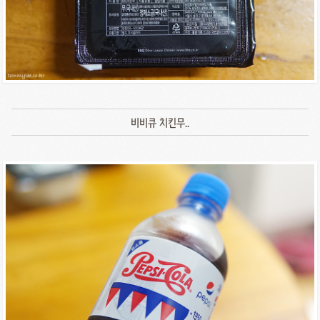
비비큐 치킨무..