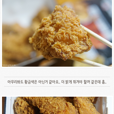
아무리봐도 황금색은 아닌거 같아요.. 더 밝게 튀겨야 할꺼 같은데 흠..