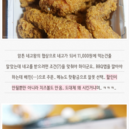
암튼 네고왕의 협상으로 네고가 되서 11,000원에 먹는건줄
알았는데 네고를 받으려면 조건(?)을 맞춰야 하더군요.. BBQ앱을 깔아야
하는데 배민(--)으로 주문.. 메뉴도 핫황금으로 잘못 선택..
할인이
안될뿐만 아니라 치즈볼도 안옴.. 도대체 왜 시킨거냐
며.. ㅋㅋㅋ..