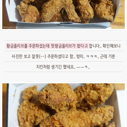
황금올리브를 주문하셨는데 핫왕금올리브가 왔다고
합니다.. 확인해보니
사진만 보고 잘못(--) 주문하셨다고 함.. 멍미.. ㅋㅋㅋ.. 근데 기본
치킨처럼 생기긴 했네요.. ㅡㅡㅋ..