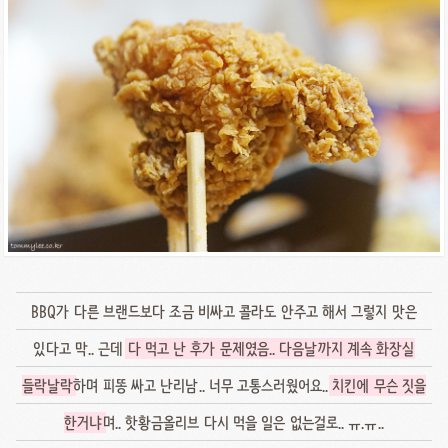
BBQ가 다른 브랜드보다 조금 비싸고 콜라도 안주고 해서 그렇지 맛은
있다고 막.. 근데
다 먹고 난 후가 문제였음.. 다음날까지 계속 화장실
들락날락
하며 피똥 싸고 난리남.. 너무 고통스러웠어요..
치킨에 무슨 짓을
한거냐
며.. 핫황금올리브 다시 먹을 일은 없는걸로.. ㅠ.ㅠ..