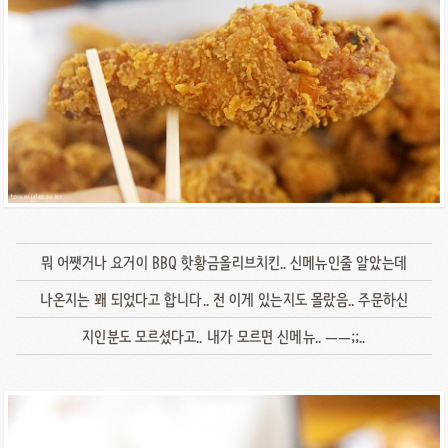
뭐 어쨋거나 요거이 BBQ 핫황금올리브치킨.. 신메뉴인줄 알았는데
나온지는 꽤 되었다고 합니다.. 전 이게 있는지도 몰랐음.. 주문하신
지인분도 모르셨다고.. 내가 모르면 신메뉴.. ㅡㅡ;;..