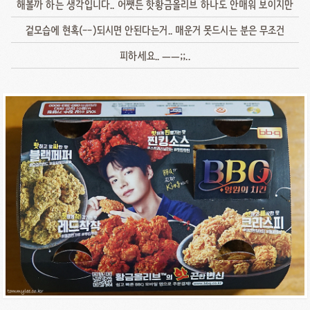
해볼까 하는 생각입니다.. 어쨋든 핫황금올리브 하나도 안매워 보이지만
겉모습에 현혹(--)되시면 안된다는거.. 매운거 못드시는 분은 무조건
피하세요.. ㅡㅡ;;..