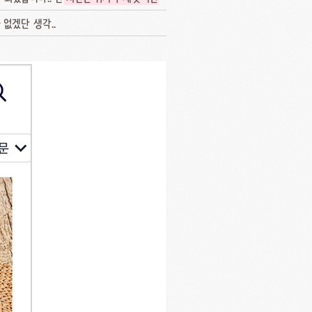
 없겠단 생각..