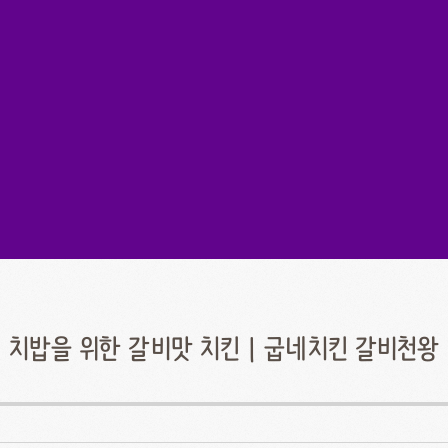
치밥을 위한 갈비맛 치킨 | 굽네치킨 갈비천왕