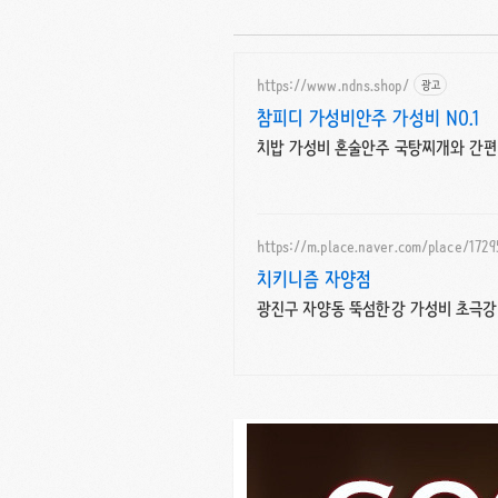
https://www.ndns.shop/
광고
참피디 가성비안주 가성비 NO.1
치밥 가성비 혼술안주 국탕찌개와 간편식
https://m.place.naver.com/place/172
치키니즘 자양점
광진구 자양동 뚝섬한강 가성비 초극강