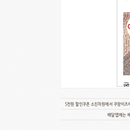
5천원 할인쿠폰 소진차원에서 쿠팡이츠에
배달앱에는 배