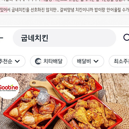
 있어
서 굽네치킨을 선호하진 않지만.. 갈비양념 치킨이니까 밥이랑 안어울릴 수가