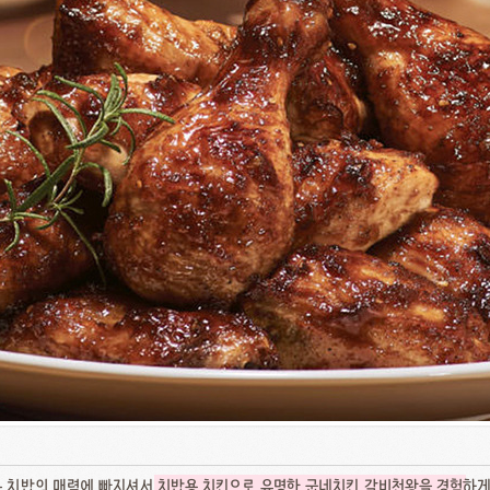
는 치밥의 매력에 빠지셔서
치밥용 치킨으로 유명한 굽네치킨 갈비천왕을 경험
하게