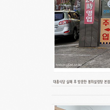
대흥식당 실패 후 방문한 봉희설렁탕 본점