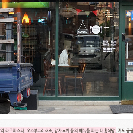
리 라구파스타, 오소부코리조또, 감자뇨끼 등의 메뉴를 파는 대흥식당
.. 저도 