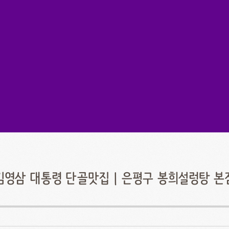
김영삼 대통령 단골맛집 | 은평구 봉희설렁탕 본