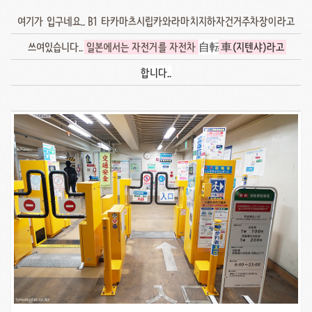
여기가 입구네요.. B1 타카마츠시립카와라마치지하자건거주차장이라고
쓰여있습니다..
일본에서는 자전거를 자전차
自
転
車(지텐샤)라고
합니다..