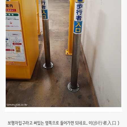
보행자입구라고 써있는 옆쪽으로 들어가면 되네요.. 이(步行者入口 )