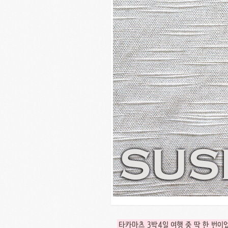
타카마츠 3박4일 여행 중 딱 한 번이