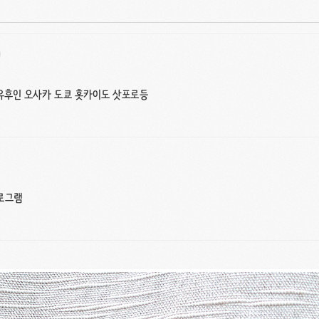
 유후인 오사카 도쿄 홋카이도 삿포로등
로그램