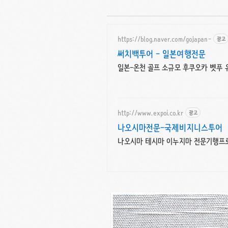
https://blog.naver.com/gojapan-
광고
써치백투어 - 일본여행전문
일본-온천 골프 소규모 후쿠오카 벳푸
http://www.expoi.co.kr
광고
나오시마전문-국제비지니스투어
나오시마 테시마 이누지마 전문기행프