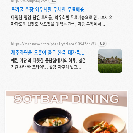
http://m.coupang.com
광고
토끼굴 쿠팡 와우회원 무제한 무료배송
다양한 영양 담은 토끼굴, 와우회원 무료배송으로 만나보세요.
까다로운 입맛도 사로잡을 맛있는 간식, 지금 쿠팡에서
찾아보세요!
https://map.naver.com/p/entry/place/1034285532
광고
제주자연을 오롯이 품은 한옥 대가족형
감성돌집 8인까지
예쁜 마당과 따뜻한 돌담집에서의 하루, 넓은
정원 완벽한 프라이빗, 돌담 자쿠지 넓고
탁트인 평상 뷰, 감성주점 스타일 별도 전용
다이닝공간, 침실3, 욕실2,