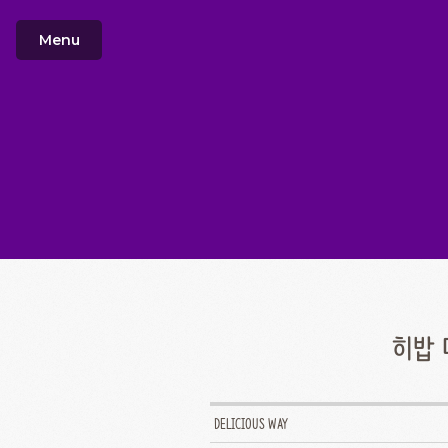
Menu
히밥 
DELICIOUS WAY