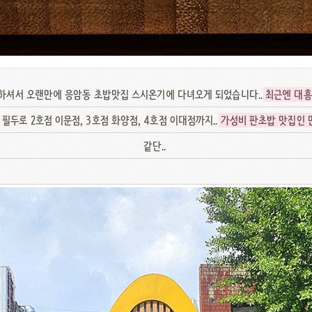
 하셔서 오랜만에 응암동 초밥맛집 스시온기에 다녀오게 되었습니다..
최근엔 대흥
 필두로 2호점 이문점, 3호점 화양점, 4호점 이대점까지..
가성비 판초밥 맛집인 
같단..