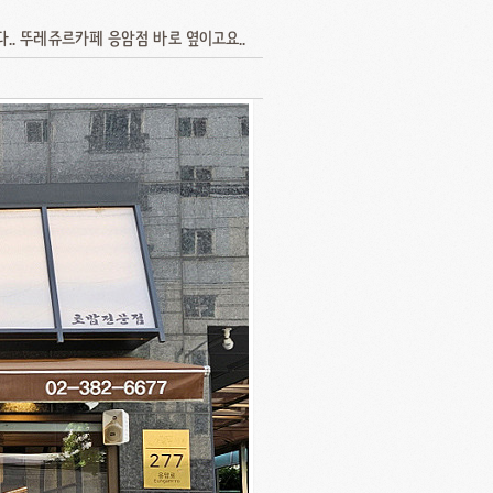
. 뚜레쥬르카페 응암점 바로 옆이고요..