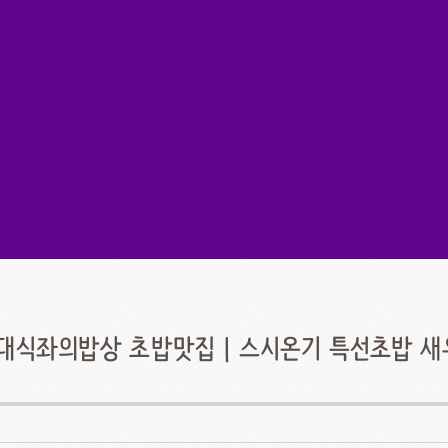
대식좌의밥상 초밥맛집 | 스시온기 특선초밥 