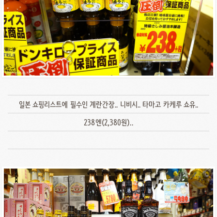
일본 쇼핑리스트에 필수인 계란간장.. 니비시.. 타마고 카케루 쇼유..
238엔(2,380원)..