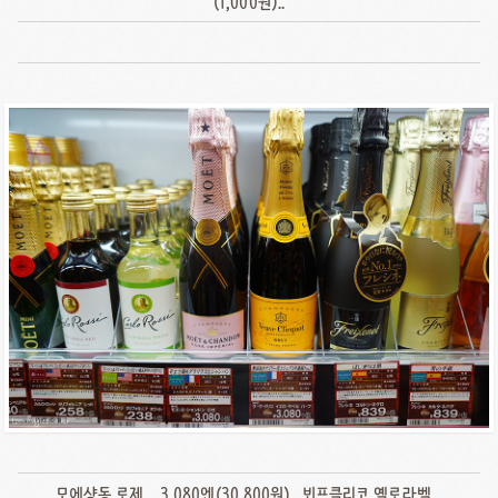
(1,000원)..
모에샹동 로제.. 3,080엔(30,800원).. 뵈프클리코 옐로라벨..