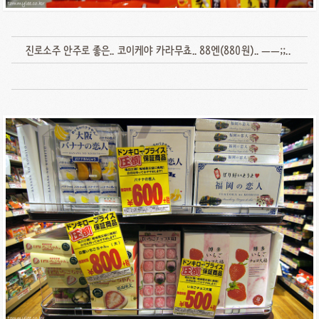
진로소주 안주로 좋은.. 코이케야 카라무쵸.. 88엔(880원).. ㅡㅡ;;..