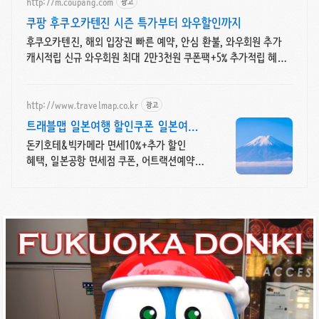
http://m.coupang.com
광고
쿠팡 후쿠오카텐진 시즌 특가부터 와우할인까지
후쿠오카텐진, 해외 입장권 빠른 예약, 안심 환불, 와우회원 추가
캐시적립 신규 와우회원 최대 2만3천원 쿠폰팩+5% 추가적립 혜택!
여행도 이제 쿠팡에서!
http://www.travelmap.co.kr
광고
트래블맵 일본여행 할인쿠폰 일본여행
필수 쿠폰 다운가능
돈키호테&빅카메라 면세10%+추가 할인
혜택, 일본공항 면세점 쿠폰, 어트랙션예약
일본여행 모바일 할인쿠폰 제공