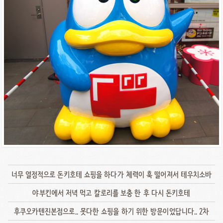
너무 열정적으로 돈키호테 쇼핑을 하다가 체력이 훅 떨어져서 테우치소바
야부킨에서 저녁 먹고 칼로리를 보충 한 후 다시 돈키호테
후쿠오카텐진본점으로.. 못다한 쇼핑을 하기 위한 방문이었답니다.. 2차