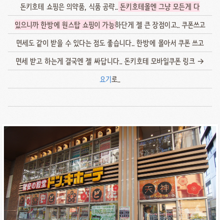
돈키호테 쇼핑은 의약품, 식품 공략..
돈키호테몰엔 그냥 모든게 다
있으니까 한방에 원스탑 쇼핑이 가능
하단게 젤 큰 장점이고.. 쿠폰쓰고
면세도 같이 받을 수 있다는 점도 좋습니다.. 한방에 몰아서 쿠폰 쓰고
면세 받고 하는게 결국엔 젤 싸답니다.. 돈키호테 모바일쿠폰 링크 →
요기
로..