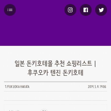
일본 돈키호테몰 추천 쇼핑리스트 |
후쿠오카 텐진 돈키호테
T/FUKUOKA HAKATA
2019. 5. 8. 19:06