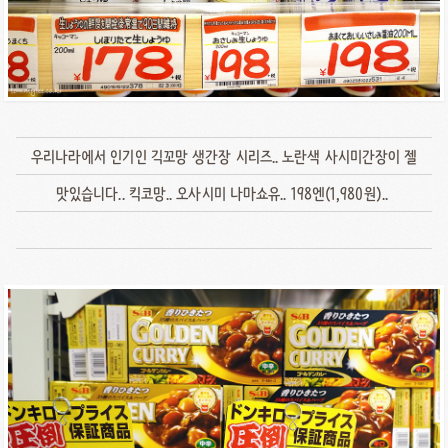
우리나라에서 인기인 긱꼬망 생간장 시리즈.. 노란색 사시미간장이 젤
맛있습니다.. 킥코망.. 오사시미 나마쇼유.. 198엔(1,980원)..