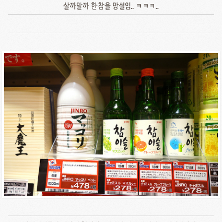
살까말까 한참을 망설임.. ㅋㅋㅋ..