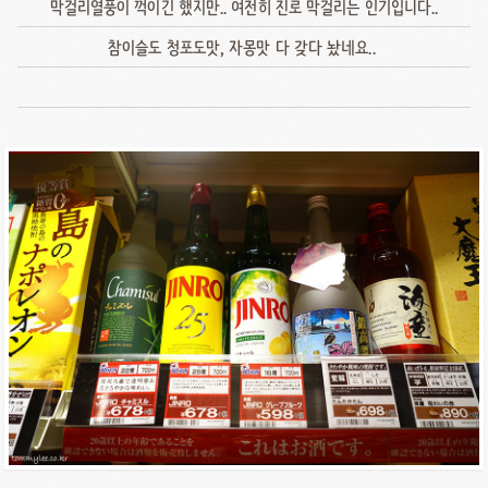
막걸리열풍이 꺽이긴 했지만.. 여전히 진로 막걸리는 인기입니다..
참이슬도 청포도맛, 자몽맛 다 갖다 놨네요..