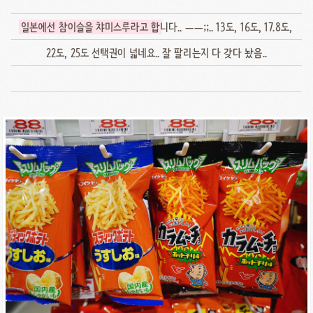
일본에선 참이슬을 챠미스루라고 합
니다.. ㅡㅡ;;.. 13도, 16도, 17.8도,
22도, 25도 선택권이 넓네요.. 잘 팔리는지 다 갖다 놨음..