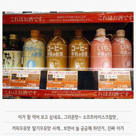
이거 함 먹어 보고 싶네요.. 그리운맛~ 소프트아이스크림맛,
커피우유맛 딸기우유맛 사케.. 보면서 늘 궁금해 하던거.. 진짜 이거