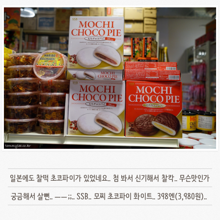
일본에도 찰떡 초코파이가 있었네요.. 첨 봐서 신기해서 찰칵.. 무슨맛인가
궁금해서 살뻔.. ㅡㅡ;;.. SSB.. 모찌 초코파이 화이트.. 398엔(3,980원)..