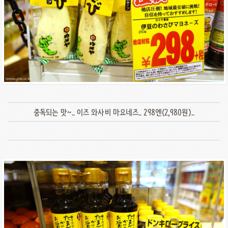
중독되는 맛~.. 이즈 와사비 마요네즈.. 298엔(2,980원)..