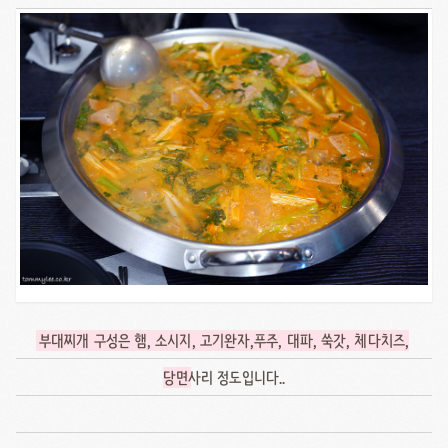
부대찌개 구성은 햄, 소시지, 고기완자,푸주, 대파, 쑥갓, 체다치즈,
당면
사리 정도입니다..