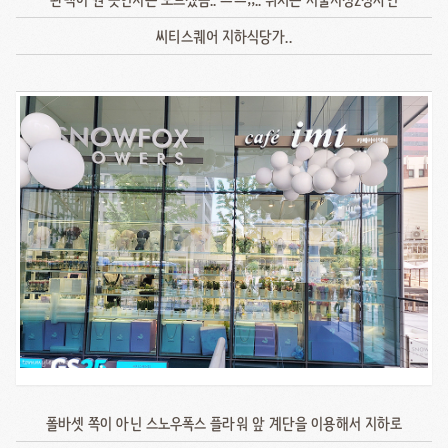
씨티스퀘어 지하식당가..
폴바셋 쪽이 아닌 스노우폭스 플라워 앞 계단을 이용해서 지하로