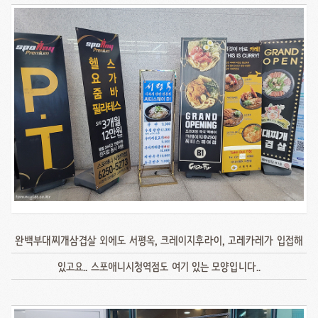
완백부대찌개삼겹살 외에도 서평옥, 크레이지후라이, 고레카레가 입접해
있고요.. 스포애니시청역점도 여기 있는 모양입니다..