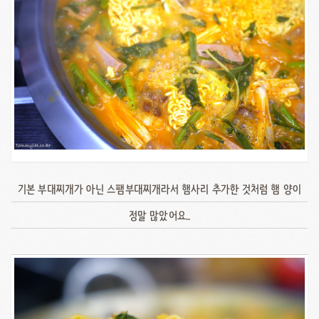
기본 부대찌개가 아닌 스팸부대찌개라서 햄사리 추가한 것처럼 햄 양이
정말 많았어요..