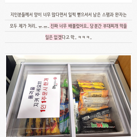
지인분들께서 양이 너무 많다면서 일찍 뻗으셔서 남은 스팸과 완자는
모두 제가 처리.. ㅠ.ㅠ..
진짜 너무 배불렀어요.. 당분간 부대찌개 먹을
일은 없겠
다고 막.. ㅋㅋㅋ..