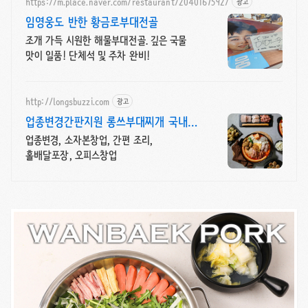
https://m.place.naver.com/restaurant/2040167592/
광고
임영웅도 반한 황금로부대전골
조개 가득 시원한 해물부대전골. 깊은 국물
맛이 일품! 단체석 및 주차 완비!
http://longsbuzzi.com
광고
업종변경간판지원 롱쓰부대찌개 국내산
100% 햄쏘세지
업종변경, 소자본창업, 간편 조리,
홀배달포장, 오피스창업