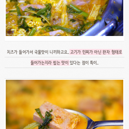
치즈가 들어가서 국물맛이 니끼하고요..
고기가 민찌가 아닌 완자 형태로
들어가는지라 씹는 맛이
있다는 점이 특이..