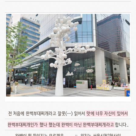
전 처음에 완벽부대찌개라고 잘못(--) 읽어서
맛에 너무 자신이 있어서
완벽부대찌개인가 했나 했는데 완벽이 아닌 완백부대찌개라고
합니다..
완백이 뭔 뜻인지는 모르겠음.. ㅡㅡ;;.. 위치는 서울시청2청사인